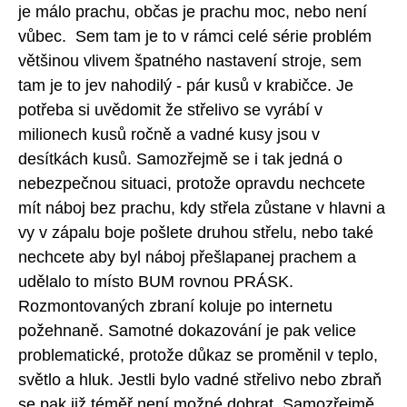
je málo prachu, občas je prachu moc, nebo není
vůbec. Sem tam je to v rámci celé série problém
většinou vlivem špatného nastavení stroje, sem
tam je to jev nahodilý - pár kusů v krabičce. Je
potřeba si uvědomit že střelivo se vyrábí v
milionech kusů ročně a vadné kusy jsou v
desítkách kusů. Samozřejmě se i tak jedná o
nebezpečnou situaci, protože opravdu nechcete
mít náboj bez prachu, kdy střela zůstane v hlavni a
vy v zápalu boje pošlete druhou střelu, nebo také
nechcete aby byl náboj přešlapanej prachem a
udělalo to místo BUM rovnou PRÁSK.
Rozmontovaných zbraní koluje po internetu
požehnaně. Samotné dokazování je pak velice
problematické, protože důkaz se proměnil v teplo,
světlo a hluk. Jestli bylo vadné střelivo nebo zbraň
se pak již téměř není možné dobrat. Samozřejmě