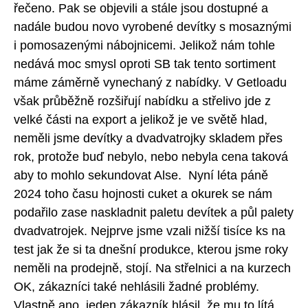
řečeno. Pak se objevili a stále jsou dostupné a
nadále budou novo vyrobené devítky s mosaznými
i pomosazenými nábojnicemi. Jelikož nám tohle
nedává moc smysl oproti SB tak tento sortiment
máme záměrně vynechaný z nabídky. V Getloadu
však průběžně rozšiřují nabídku a střelivo jde z
velké části na export a jelikož je ve světě hlad,
neměli jsme devítky a dvadvatrojky skladem přes
rok, protože buď nebylo, nebo nebyla cena taková
aby to mohlo sekundovat Alse. Nyní léta páně
2024 toho času hojnosti cuket a okurek se nám
podařilo zase naskladnit paletu devítek a půl palety
dvadvatrojek. Nejprve jsme vzali nižší tisíce ks na
test jak že si ta dnešní produkce, kterou jsme roky
neměli na prodejně, stojí. Na střelnici a na kurzech
OK, zákazníci také nehlásili žadné problémy.
Vlastně ano, jeden zákazník hlásil, že mu to lítá