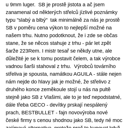
u 9mm luger. SB je prostě jistota a ač jsem
zanamenal od některých střelců jízlivé poznámky
typu "slabý a blbý" tak minimálně za nás je prostě
SB v poměru cena výkon to nejlepší možné na
našem trhu. Nutno podotknout, že i zde se občas
stane, že se něcos stahuje z trhu - pár let zpět
šarže 223Rem. I mistr tesař se někdy utne, ale
důležité je se k tomu postavit čelem, a tak výrobce
vadnou šarši stahoval z trhu. Výrobců továrního
střeliva je spousta, namátkou AGUILA - stále nejen
nám nejde do hlavy jak je možné, že střelivo z
druhého konce zeměkoule stojí u nás na pultě
stejně jako SB z Vlašimi, ale to je teď nepodstatné,
dále třeba GECO - devítky prskají nespálený
prach, BESTBULLET - fajn novovýroba nové
české firmy s cenou shodnou jako SB, tedy né moc