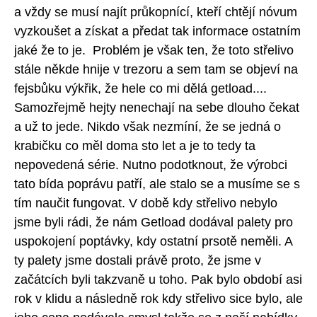
a vždy se musí najít průkopnící, kteří chtějí nóvum
vyzkoušet a získat a předat tak informace ostatním
jaké že to je. Problém je však ten, že toto střelivo
stále někde hnije v trezoru a sem tam se objeví na
fejsbůku výkřik, že hele co mi dělá getload....
Samozřejmě hejty nenechají na sebe dlouho čekat
a už to jede. Nikdo však nezmíní, že se jedná o
krabičku co měl doma sto let a je to tedy ta
nepovedená série. Nutno podotknout, že výrobci
tato bída poprávu patří, ale stalo se a musíme se s
tím naučit fungovat. V době kdy střelivo nebylo
jsme byli rádi, že nám Getload dodával palety pro
uspokojení poptávky, kdy ostatní prsotě neměli. A
ty palety jsme dostali právě proto, že jsme v
začátcích byli takzvaně u toho. Pak bylo období asi
rok v klidu a následně rok kdy střelivo sice bylo, ale