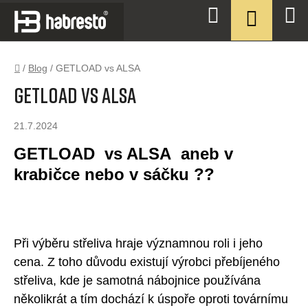
Přejít
NÁKUPN
Hledat
na
KOŠÍK
obsah
Domů
/
Blog
/
GETLOAD vs ALSA
GETLOAD vs ALSA
21.7.2024
GETLOAD vs ALSA aneb v
krabičce nebo v sáčku ??
Při výběru střeliva hraje významnou roli i jeho
cena. Z toho důvodu existují výrobci přebíjeného
střeliva, kde je samotná nábojnice používána
několikrát a tím dochází k úspoře oproti továrnímu