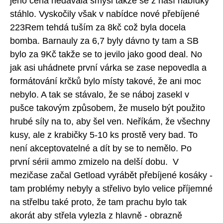
jeho cena nedávala smysl takže se z naší nabídky
stáhlo. Vyskočily však v nabídce nové přebíjené
223Rem tehdá tuším za 8kč což byla docela
bomba. Barnauly za 6,7 byly dávno ty tam a SB
bylo za 9Kč takže se to jevilo jako good deal. No
jak asi uhádnete první várka se zase nepovedla a
formátování krčků bylo místy takové, že ani moc
nebylo. A tak se stávalo, že se náboj zasekl v
pušce takovým způsobem, že muselo být použito
hrubé síly na to, aby šel ven. Neříkám, že všechny
kusy, ale z krabičky 5-10 ks prostě very bad. To
není akceptovatelné a dít by se to nemělo. Po
první sérii ammo zmizelo na delší dobu. V
mezičase začal Getload vyrábět přebíjené kosáky -
tam problémy nebyly a střelivo bylo velice příjemné
na střelbu také proto, že tam prachu bylo tak
akorát aby střela vylezla z hlavně - obrazně