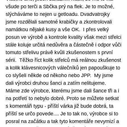
všude po terči a Sbčka prý na flek. Je to možné,
slýcháváme to nejen u getloadu. Dvadvatrojky
jsme rozdělali samotné krabičky a zkontrolovali
namátkou nějaké kusy a vše OK. I přes velký
posun ve výrobě a kontrole kvality však mezi střelci
stále koluje určitá nedůvěra a částečně i odpor vůči
tomuto střelivu právě kvůli zkušenostem s první
sérii. Těžko říct kolik střelců má reálnou zkušenost
a kolik klávesnicových válečníků jen papouškuje to
co slyšeli někde od někoho nebo JPP. My jsme
dali výrobci druhou šanci a zatím nelitujeme.
Máme zde výrobce, kterému jsme dali šance tři a i
na potřetí to nebylo dobré. Proto se můžete setkat
s komentáři typu - příští várka již bude dobrá, ta
příští se určo povede.... Je to tak no, výrobce si to
posral na začátku a tak tyto komentáře nevymizí a