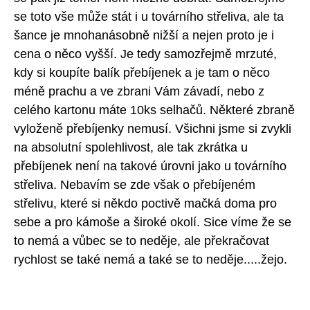
se toto vše může stát i u továrního střeliva, ale ta
šance je mnohanásobně nižší a nejen proto je i
cena o něco vyšší. Je tedy samozřejmě mrzuté,
kdy si koupíte balík přebíjenek a je tam o něco
méně prachu a ve zbrani Vám závadí, nebo z
celého kartonu máte 10ks selhačů. Některé zbraně
vyloženě přebíjenky nemusí. Všichni jsme si zvykli
na absolutní spolehlivost, ale tak zkrátka u
přebíjenek není na takové úrovni jako u továrního
střeliva. Nebavím se zde však o přebíjeném
střelivu, které si někdo poctivě mačká doma pro
sebe a pro kámoše a široké okolí. Sice víme že se
to nemá a vůbec se to neděje, ale překračovat
rychlost se také nemá a také se to neděje.....žejo.