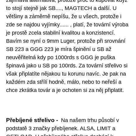
zajímavá alternativa, protože proč to kupovat když
to stojí stejně jak SB...., MAGTECH a další. U
většiny a záměrně nepíšu, že u všech, protože i
zde se najdou vyjímky...... , platí, že tovární výroba
je prostě zcela stabilní kvalitou a konzistencí.
Bavím se nyní o 9mm Luger, protože při srovnání
SB 223 a GGG 223 je míra špinění u SB až
neuvěřitelná kdy po 1000rds s GGG je puška
špinavá jako u SB po 100rds. Za tovární střelivo si
však připlatíte nějakou tu korunu navíc. Je pak na
každém zda střílí hodně, málo, nebo to neřeší a
chce zkrátka továr a je ochoten si za něj připlatit.
Přebíjené střelivo -
Na našem trhu působí v
podstatě 3 značky přebíjenek. ALSA, LIMIT a