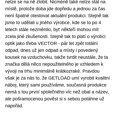
nelze se na ně zlobit. Nicméně také nelze stát na
místě, protože doba jde dopředu a jednou za čas
není špatné otestovat aktuální produkci. Stejně tak
jsme to udělali u jiného výrobce, kde se to po 4
letech stále nezměnilo, byť někteří mohou mít
zcela jiné zkušenosti. Stejně tak to platí o výrobci
optik jako třeba VECTOR - pár let zpět totální
odpad, dnes už jen odpad a místy i povedený
kousek na vzduchovku, takže tvrdit neustále, že ta
značka dělá něco nepoužitelného je vzhledem k
vývoji na trhu minimálně krátkozraké. Pravdou
však je za nás to, že GETLOAD umí vyrobit kvalitní
náboj, který sami používáme, současná produkce
nemá s tou první společného víc než obal a název,
ale pošramocenou pověst si s sebou potáhne už
napořád.