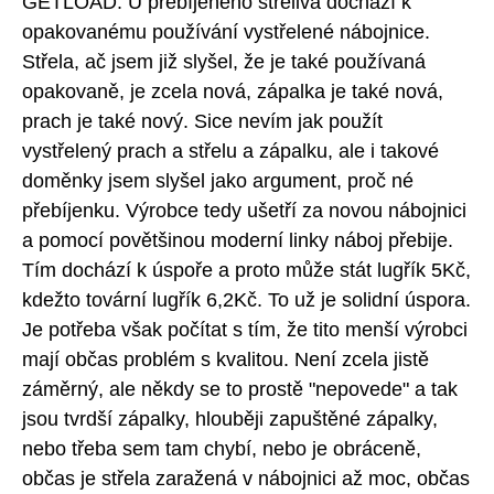
GETLOAD. U přebíjeného střeliva dochází k
opakovanému používání vystřelené nábojnice.
Střela, ač jsem již slyšel, že je také používaná
opakovaně, je zcela nová, zápalka je také nová,
prach je také nový. Sice nevím jak použít
vystřelený prach a střelu a zápalku, ale i takové
doměnky jsem slyšel jako argument, proč né
přebíjenku. Výrobce tedy ušetří za novou nábojnici
a pomocí povětšinou moderní linky náboj přebije.
Tím dochází k úspoře a proto může stát lugřík 5Kč,
kdežto tovární lugřík 6,2Kč. To už je solidní úspora.
Je potřeba však počítat s tím, že tito menší výrobci
mají občas problém s kvalitou. Není zcela jistě
záměrný, ale někdy se to prostě "nepovede" a tak
jsou tvrdší zápalky, hlouběji zapuštěné zápalky,
nebo třeba sem tam chybí, nebo je obráceně,
občas je střela zaražená v nábojnici až moc, občas