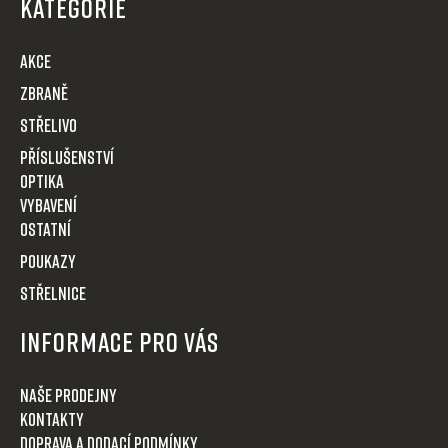
p
KATEGORIE
a
t
AKCE
í
Zbraně
Střelivo
Příslušenství
Optika
VYBAVENÍ
OSTATNÍ
POUKAZY
STŘELNICE
Informace pro Vás
Naše prodejny
Kontakty
Doprava a dodací podmínky