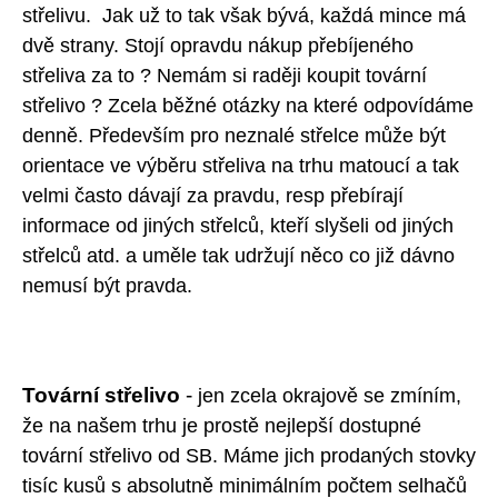
střelivu. Jak už to tak však bývá, každá mince má
dvě strany. Stojí opravdu nákup přebíjeného
střeliva za to ? Nemám si raději koupit tovární
střelivo ? Zcela běžné otázky na které odpovídáme
denně. Především pro neznalé střelce může být
orientace ve výběru střeliva na trhu matoucí a tak
velmi často dávají za pravdu, resp přebírají
informace od jiných střelců, kteří slyšeli od jiných
střelců atd. a uměle tak udržují něco co již dávno
nemusí být pravda.
Tovární střelivo
-
jen zcela okrajově se zmíním,
že na našem trhu je prostě nejlepší dostupné
tovární střelivo od SB. Máme jich prodaných stovky
tisíc kusů s absolutně minimálním počtem selhačů