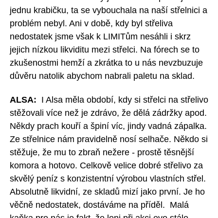
jednu krabičku, ta se vybouchala na naší střelnici a
problém nebyl. Ani v době, kdy byl střeliva
nedostatek jsme však k LIMITům nesáhli i skrz
jejich nízkou likviditu mezi střelci. Na fórech se to
zkušenostmi hemží a zkrátka to u nás nevzbuzuje
důvěru natolik abychom nabrali paletu na sklad.
ALSA:
I Alsa měla období, kdy si střelci na střelivo
stěžovali více než je zdrávo, že dělá zádržky apod.
Někdy prach kouří a špiní víc, jindy vadná zápalka.
Ze střelnice nám pravidelně nosí selhače. Někdo si
stěžuje, že mu to zbraň nežere - prostě těsnější
komora a hotovo. Celkově velice dobré střelivo za
skvělý peníz s konzistentní výrobou vlastních střel.
Absolutně likvidní, ze skladů mizí jako první. Je ho
věčně nedostatek, dostáváme na příděl. Malá