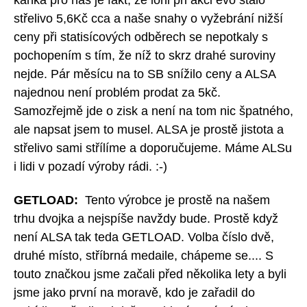
kaňka pro nás je fakt, že loni při akci evo stálo
střelivo 5,6Kč cca a naše snahy o vyžebrání nižší
ceny při statisícových odběrech se nepotkaly s
pochopením s tím, že níž to skrz drahé suroviny
nejde. Pár měsícu na to SB snížilo ceny a ALSA
najednou není problém prodat za 5kč.
Samozřejmě jde o zisk a není na tom nic špatného,
ale napsat jsem to musel. ALSA je prostě jistota a
střelivo sami střílíme a doporučujeme. Máme ALSu
i lidi v pozadí výroby rádi. :-)
GETLOAD:
Tento výrobce je prostě na našem
trhu dvojka a nejspíše navždy bude. Prostě když
není ALSA tak teda GETLOAD. Volba číslo dvě,
druhé místo, stříbrná medaile, chápeme se.... S
touto značkou jsme začali před několika lety a byli
jsme jako první na moravě, kdo je zařadil do