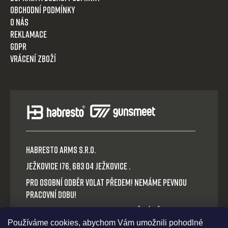
Obchodní podmínky
O nás
Reklamace
GDPR
Vrácení zboží
HABRESTO ARMS s.r.o.
Ježkovice 176, 683 04 Ježkovice .
Pro osobní odběr volat předem! Nemáme pevnou
pracovní dobu!
Platba v hotovosti nebo QR okamžitý převod.
Používáme cookies, abychom Vám umožnili pohodlné
Volejte: +420 721 030 614