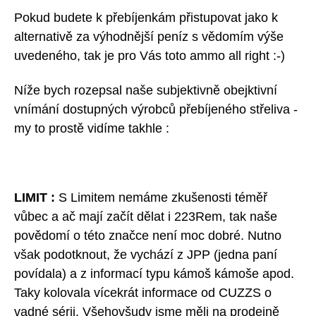
Pokud budete k přebíjenkám přistupovat jako k
alternativě za výhodnější peníz s vědomím výše
uvedeného, tak je pro Vás toto ammo all right :-)
Níže bych rozepsal naše subjektivně obejktivní
vnímání dostupných výrobců přebíjeného střeliva -
my to prostě vidíme takhle :
LIMIT :
S Limitem nemáme zkušenosti téměř
vůbec a ač mají začít dělat i 223Rem, tak naše
povědomí o této značce není moc dobré. Nutno
však podotknout, že vychází z JPP (jedna paní
povídala) a z informací typu kámoš kámoše apod.
Taky kolovala vícekrát informace od CUZZS o
vadné sérii. Všehovšudy jsme měli na prodejně