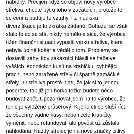
nabídky. Přecijen když se objeví nový výrobce
střeliva, chcete být u toho v začátcích, protože to
se cení a buduje to vztahy. I z hlediska
diverzifikace je to zkrátka žádané. Bohužel se však
stalo to co se stát nikdy nemělo a sice, že výrobce
tížen finanční situací vypustil várku střeliva, která
nebyla úplně košér a věděl o tom. Problémy se
dostavili záhy, kdy zákazníci hlásili selhače ve
vyšších jednotkách kusů na krabičku, cyhbějící
prach, nebo zaražené střely či špatně zamáčklé
střely. U střeliva prostě platí, že jak si to jednou
poserete, tak již jen horko težko budete něco
budovat zpět. Upozorňoval jsem na to výrobce, že
tohle je vyloženě průserový. K jeho cti se sluší říct,
že všechny vadné kusy, nebo i celé krabičky
vyměnit, nebo refundoval, ale pověst už zůstala
nahlodána. Každý střelec je na nové značky citlivý