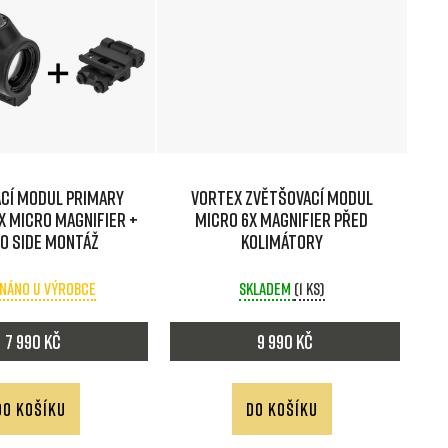
e
n
í
p
cí modul Primary
Vortex Zvětšovací modul
r
X Micro Magnifier +
Micro 6x Magnifier před
to side montáž
kolimátory
o
náno u výrobce
Skladem
(1 ks)
d
7 990 Kč
9 990 Kč
u
k
DO KOŠÍKU
DO KOŠÍKU