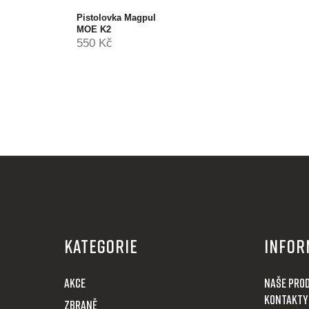
Pistolovka Magpul
MOE K2
550 Kč
Z
á
KATEGORIE
Infor
p
a
AKCE
Naše pro
t
Kontakty
Zbraně