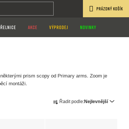
PRÁZDNÝ KOŠÍK
NÁKUPNÍ
ŘELNICE
AKCE
VÝPRODEJ
NOVINKY
KOŠÍK
i některými prism scopy od Primary arms. Zoom je
pěcí montáži.
Ř
Řadit podle:
Nejlevnější
a
z