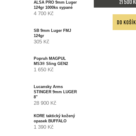
21 500 
ALSA PRO 9mm Luger
124gr 1000ks sypané
4 700 Kč
DO KOŠÍ
SB 9mm Luger FMJ
124gr
305 Kč
Popruh MAGPUL
MS3® Sling GEN2
1 650 Kč
Lucansky Arms
STINGER 9mm LUGER
8"
28 900 Kč
KORE taktický kožený
opasek BUFFALO
1 390 Kč