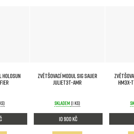
l HOLOSUN
Zvětšovací modul SIG SAUER
Zvětšova
fier
JULIET3T-AMR
HM3X-T 
 ks)
Skladem
(1 ks)
S
Kč
10 900 Kč