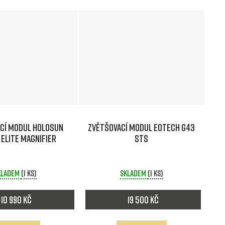
t
ů
cí modul HOLOSUN
Zvětšovací modul EOTech G43
Elite magnifier
STS
kladem
(1 ks)
Skladem
(1 ks)
10 990 Kč
19 500 Kč