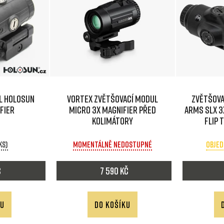
l HOLOSUN
Vortex Zvětšovací modul
Zvětšova
fier
Micro 3x Magnifier před
Arms SLX 3
kolimátory
flip 
 ks)
Momentálně nedostupné
Objed
č
7 590 Kč
KU
DO KOŠÍKU