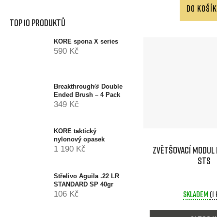
DO KOŠÍ
Top 10 produktů
KORE spona X series
590 Kč
Breakthrough® Double
Ended Brush – 4 Pack
349 Kč
KORE taktický
nylonový opasek
Zvětšovací modul
1 190 Kč
STS
Střelivo Aguila .22 LR
STANDARD SP 40gr
Skladem
(1
106 Kč