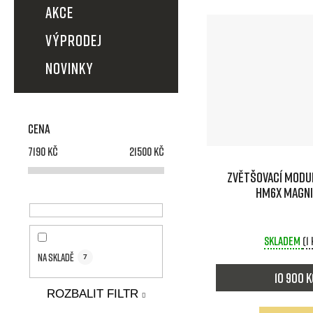
AKCE
t
VÝPRODEJ
ů
NOVINKY
Cena
7190
Kč
21500
Kč
Zvětšovací modu
HM6X magni
Skladem
(1
Na skladě
7
10 900 
ROZBALIT FILTR