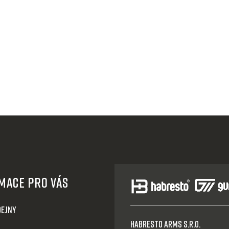
ý
p
i
s
u
mace pro Vás
dejny
HABRESTO ARMS s.r.o.