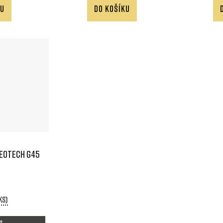
KU
DO KOŠÍKU
 EOTech G45
 ks)