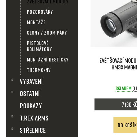
n
ZVĚTŠOVACÍ MODULY
ý
POZOROVÁKY
n
p
MONTÁŽE
í
i
CLONY / ZOOM PÁKY
PISTOLOVÉ
p
s
KOLIMÁTORY
a
MONTÁŽNÍ DESTIČKY
Zvětšovací modu
p
HM3X magni
THERMO/NV
n
r
VYBAVENÍ
e
Skladem
(1
o
OSTATNÍ
l
d
7 190 K
POUKAZY
T.REX ARMS
u
DO KOŠÍ
STŘELNICE
k