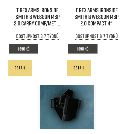
d
p
T.REX ARMS IRONSIDE
T.REX ARMS IRONSIDE
u
r
Smith & Wesson M&P
Smith & Wesson M&P
k
2.0 Carry comp/Metal
2.0 Compact 4"
o
carry comp
t
d
Dostupnost 6-7 týdnů
Dostupnost 6-7 týdnů
ů
u
1 690 Kč
1 690 Kč
k
t
DETAIL
DETAIL
ů