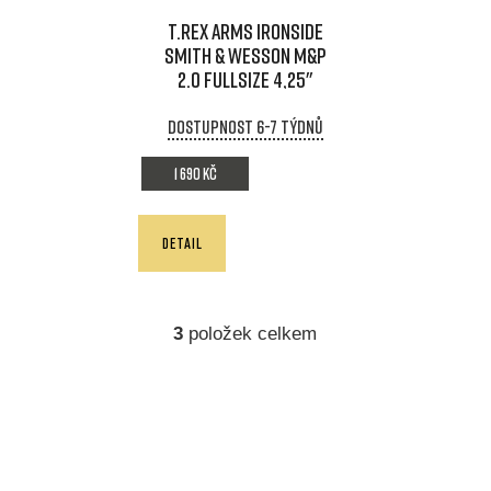
T.REX ARMS IRONSIDE
Smith & Wesson M&P
2.0 Fullsize 4,25"
Dostupnost 6-7 týdnů
1 690 Kč
DETAIL
3
položek celkem
O
v
l
á
d
a
c