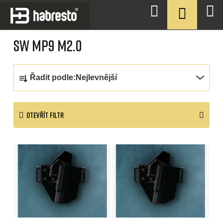
Přejít
NÁKUPN
Hledat
na
KOŠÍK
Domů
/
T.REX ARMS
/
IRONSIDE
/
SW MP9 M2.0
obsah
SW MP9 M2.0
Ř
Řadit podle:
Nejlevnější
a
z
OTEVŘÍT FILTR
e
n
V
í
ý
p
p
r
i
o
s