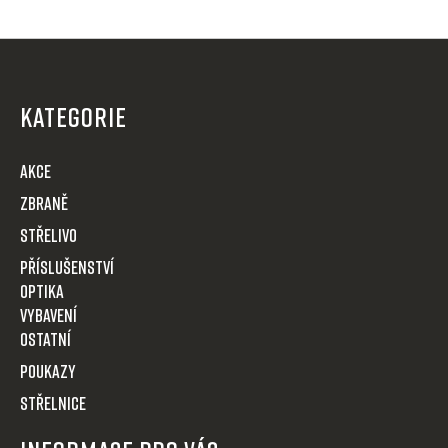
í
p
Z
r
á
v
p
k
KATEGORIE
y
a
v
t
AKCE
ý
í
p
Zbraně
i
Střelivo
s
u
Příslušenství
Optika
VYBAVENÍ
OSTATNÍ
POUKAZY
STŘELNICE