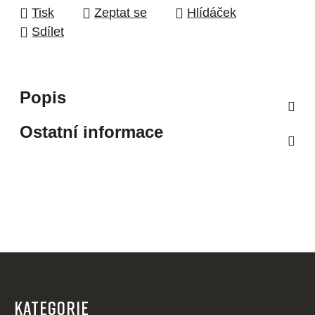
Tisk
Zeptat se
Hlídáček
Sdílet
Popis
Ostatní informace
Z
á
p
KATEGORIE