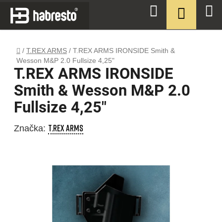
Přejít
NÁKUPN
Hledat
na
KOŠÍK
obsah
Domů
/
T.REX ARMS
/
T.REX ARMS IRONSIDE Smith &
Wesson M&P 2.0 Fullsize 4,25"
T.REX ARMS IRONSIDE
Smith & Wesson M&P 2.0
Fullsize 4,25"
T.REX ARMS
Značka: