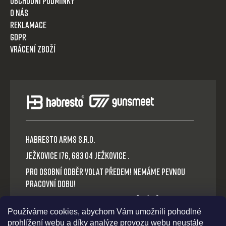
Obchodní podmínky
O nás
Reklamace
GDPR
Vrácení zboží
HABRESTO ARMS s.r.o.
Ježkovice 176, 683 04 Ježkovice .
Pro osobní odběr volat předem! Nemáme pevnou
pracovní dobu!
Platba v hotovosti nebo QR okamžitý převod.
Používáme cookies, abychom Vám umožnili pohodlné
Volejte: +420 721 030 614
prohlížení webu a díky analýze provozu webu neustále