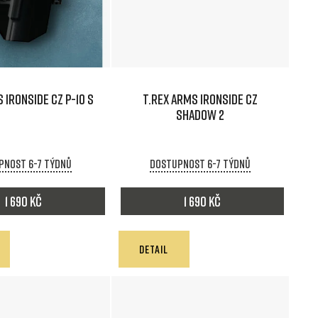
n
í
p
 IRONSIDE CZ P-10 S
T.REX ARMS IRONSIDE CZ
r
SHADOW 2
o
pnost 6-7 týdnů
Dostupnost 6-7 týdnů
d
1 690 Kč
1 690 Kč
u
k
DETAIL
t