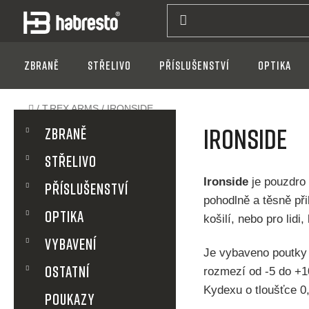
Přejít
na
obsah
Zbraně
Střelivo
Příslušenství
Optika
Domů
/
T.REX ARMS
/
IRONSIDE
P
K
Přeskočit
IRONSIDE
a
Zbraně
kategorie
t
o
Střelivo
e
g
s
Ironside
je pouzdro 
Příslušenství
o
pohodlně a těsně při
r
t
Optika
košilí, nebo pro lid
i
e
VYBAVENÍ
r
Je vybaveno poutky n
OSTATNÍ
rozmezí od -5 do +10
a
Kydexu o tloušťce 0,
POUKAZY