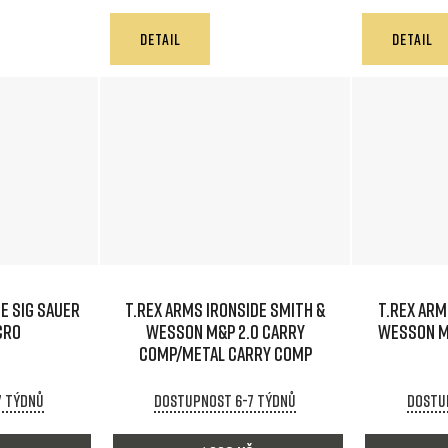
DETAIL
DETAIL
E SIG SAUER
T.REX ARMS IRONSIDE Smith &
T.REX ARM
CRO
Wesson M&P 2.0 Carry
Wesson M
comp/Metal carry comp
7 týdnů
Dostupnost 6-7 týdnů
Dostu