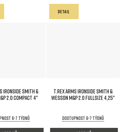
DETAIL
S IRONSIDE Smith &
T.REX ARMS IRONSIDE Smith &
&P 2.0 Compact 4"
Wesson M&P 2.0 Fullsize 4,25"
pnost 6-7 týdnů
Dostupnost 6-7 týdnů