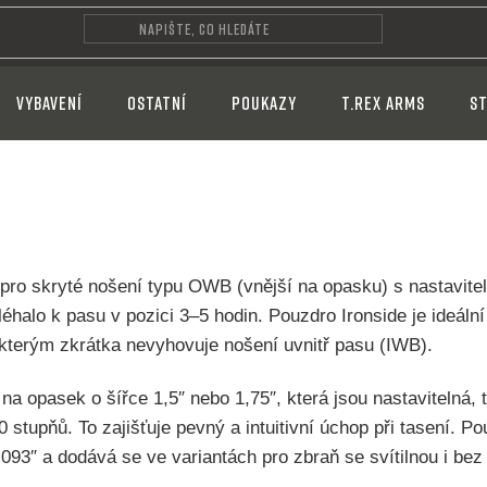
VYBAVENÍ
OSTATNÍ
POUKAZY
T.REX ARMS
ST
pro skryté nošení typu OWB (vnější na opasku) s nastavite
léhalo k pasu v pozici 3–5 hodin. Pouzdro Ironside je ideální
i, kterým zkrátka nevyhovuje nošení uvnitř pasu (IWB).
a opasek o šířce 1,5″ nebo 1,75″, která jsou nastavitelná, t
 stupňů. To zajišťuje pevný a intuitivní úchop při tasení. 
093″ a dodává se ve variantách pro zbraň se svítilnou i bez 