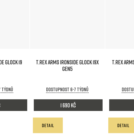
DE GLOCK 19
T.REX ARMS IRONSIDE GLOCK 19X
T.REX ARMS
GEN5
7 týdnů
Dostupnost 6-7 týdnů
Dostu
č
1 690 Kč
DETAIL
DETAIL