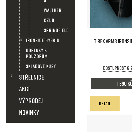
p
9
WALTHER
i
CZUB
s
SPRINGFIELD
IRONSIDE HYBRID
T.REX ARMS IRONSID
p
DOPLŇKY K
r
POUZDRŮM
SKLADOVÉ KUSY
Dostupnost 6-
o
STŘELNICE
d
1 690 K
AKCE
u
VÝPRODEJ
DETAIL
k
NOVINKY
t