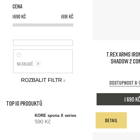
ů
Cena
1690
Kč
1691
Kč
T.REX ARMS IRO
SHADOW 2 CO
Na skladě
0
ROZBALIT FILTR
Dostupnost 6-
1 690 K
Top 10 produktů
KORE spona X series
DETAIL
590 Kč