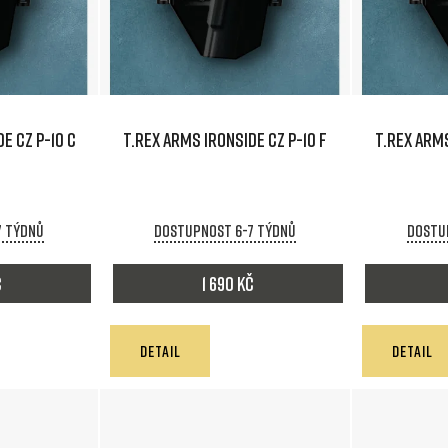
E CZ P-10 C
T.REX ARMS IRONSIDE CZ P-10 F
T.REX ARMS
7 týdnů
Dostupnost 6-7 týdnů
Dostu
č
1 690 Kč
DETAIL
DETAIL