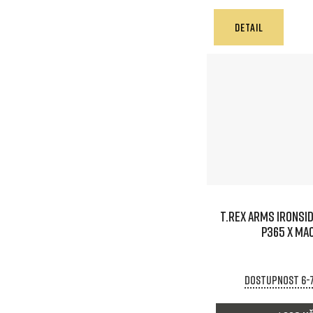
DETAIL
T.REX ARMS IRONSID
P365 X MA
Dostupnost 6-