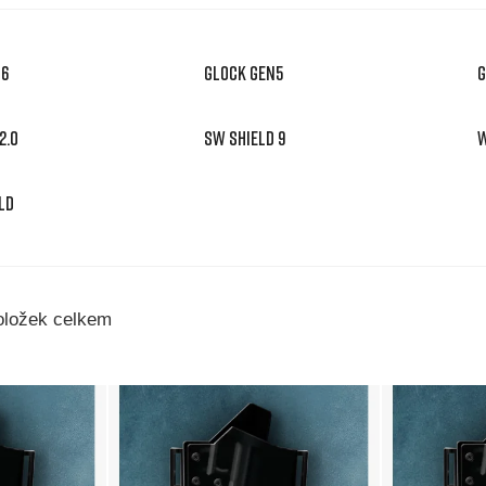
N6
GLOCK GEN5
G
2.0
SW SHIELD 9
W
LD
ložek celkem