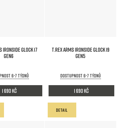
ů
S IRONSIDE GLOCK 17
T.REX ARMS IRONSIDE GLOCK 19
GEN6
GEN5
pnost 6-7 týdnů
Dostupnost 6-7 týdnů
1 690 Kč
1 690 Kč
DETAIL