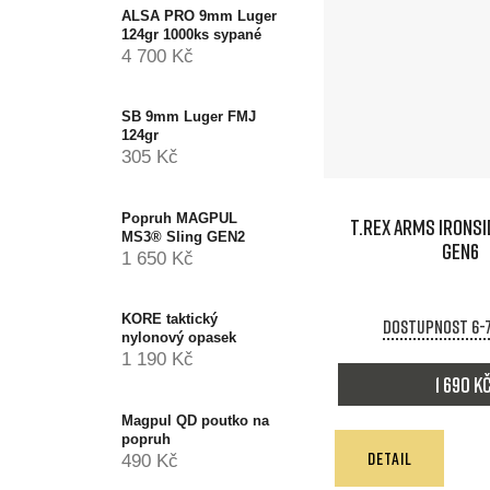
ALSA PRO 9mm Luger
124gr 1000ks sypané
4 700 Kč
SB 9mm Luger FMJ
124gr
305 Kč
Popruh MAGPUL
T.REX ARMS IRONSI
MS3® Sling GEN2
GEN6
1 650 Kč
KORE taktický
Dostupnost 6-
nylonový opasek
1 190 Kč
1 690 K
Magpul QD poutko na
popruh
DETAIL
490 Kč