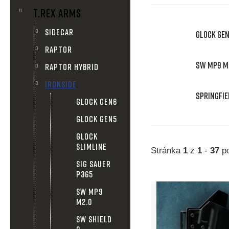
n
T.REX ARMS
n
SIDECAR
GLOCK GE
í
RAPTOR
SW MP9 M
RAPTOR HYBRID
p
IRONSIDE
SPRINGFIE
a
GLOCK GEN6
GLOCK GEN5
n
GLOCK
e
SLIMLINE
Stránka
1
z
1
-
37
po
SIG SAUER
l
P365
V
SW MP9
M2.0
ý
SW SHIELD