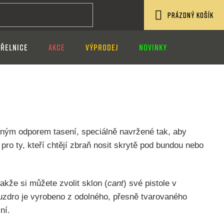
PRÁZDNÝ KOŠÍK
NÁKUPNÍ
ŘELNICE
AKCE
VÝPRODEJ
NOVINKY
KOŠÍK
lným odporem tasení, speciálně navržené tak, aby
 pro ty, kteří chtějí zbraň nosit skrytě pod bundou nebo
akže si můžete zvolit sklon (
cant
) své pistole v
Pouzdro je vyrobeno z odolného, přesně tvarovaného
ní.