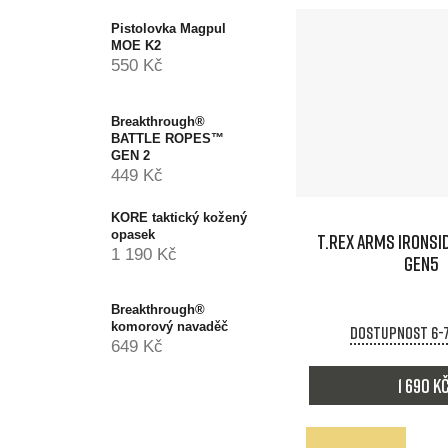
Pistolovka Magpul
MOE K2
550 Kč
Breakthrough®
BATTLE ROPES™
GEN 2
449 Kč
KORE taktický kožený
opasek
T.REX ARMS IRONSI
1 190 Kč
GEN5
Breakthrough®
komorový navaděč
Dostupnost 6-
649 Kč
1 690 K