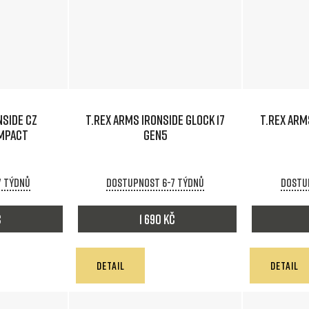
NSIDE CZ
T.REX ARMS IRONSIDE GLOCK 17
T.REX ARM
MPACT
GEN5
7 týdnů
Dostupnost 6-7 týdnů
Dostu
č
1 690 Kč
DETAIL
DETAIL