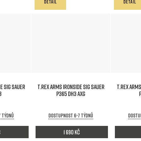
DETAIL
DETAIL
E SIG SAUER
T.REX ARMS IRONSIDE SIG SAUER
T.REX ARMS
3
P365 DH3 AXG
7 týdnů
Dostupnost 6-7 týdnů
Dostu
č
1 690 Kč