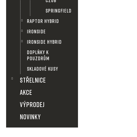
CZUB
ů
SPRINGFIELD
RAPTOR HYBRID
IRONSIDE
IRONSIDE HYBRID
DOPLŇKY K
POUZDRŮM
SKLADOVÉ KUSY
STŘELNICE
AKCE
VÝPRODEJ
NOVINKY