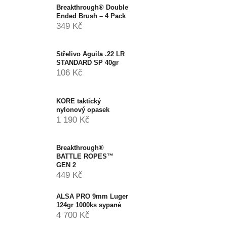
Breakthrough® Double
Ended Brush – 4 Pack
349 Kč
Střelivo Aguila .22 LR
STANDARD SP 40gr
106 Kč
KORE taktický
nylonový opasek
1 190 Kč
Breakthrough®
BATTLE ROPES™
GEN 2
449 Kč
ALSA PRO 9mm Luger
124gr 1000ks sypané
4 700 Kč