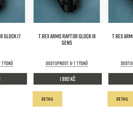
R GLOCK 17
T.REX ARMS RAPTOR GLOCK 19
T.REX ARM
GEN5
7 týdnů
Dostupnost 6-7 týdnů
Dostu
č
1 990 Kč
DETAIL
DETAIL
O
v
l