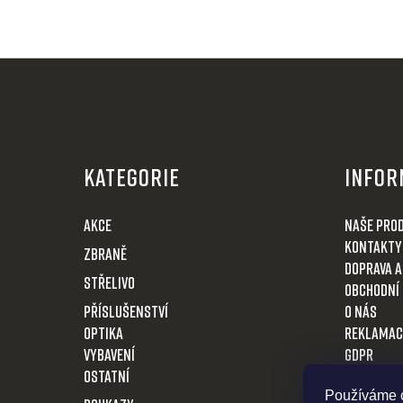
Z
á
KATEGORIE
Infor
p
a
AKCE
Naše pro
t
Kontakty
Zbraně
í
Doprava a
Střelivo
Obchodní
Příslušenství
O nás
Optika
Reklamac
VYBAVENÍ
GDPR
OSTATNÍ
Vrácení z
Používáme c