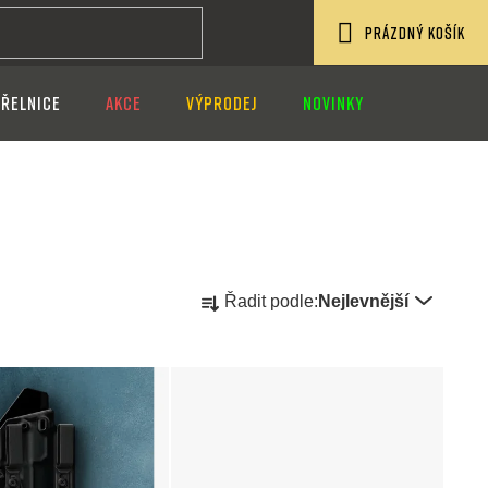
PRÁZDNÝ KOŠÍK
NÁKUPNÍ
ŘELNICE
AKCE
VÝPRODEJ
NOVINKY
KOŠÍK
Ř
Řadit podle:
Nejlevnější
a
z
e