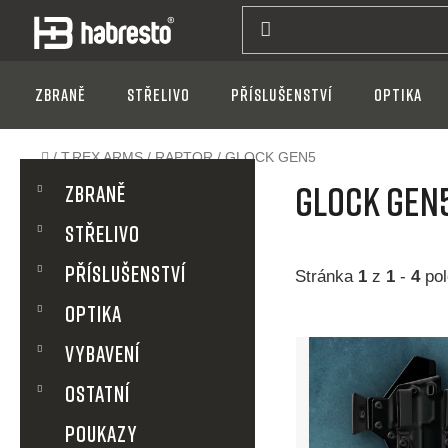
Přejít
na
obsah
Zbraně
Střelivo
Příslušenství
Optika
Domů
/
T.REX ARMS
/
RAPTOR
/
GLOCK GEN5
P
K
Přeskočit
GLOCK GEN
a
Zbraně
kategorie
t
o
Střelivo
e
g
s
Příslušenství
o
Stránka
1
z
1
-
4
pol
r
t
Optika
i
V
e
VYBAVENÍ
r
ý
OSTATNÍ
a
p
POUKAZY