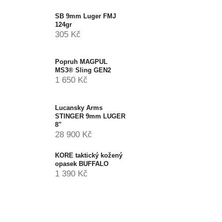
SB 9mm Luger FMJ
124gr
305 Kč
Popruh MAGPUL
MS3® Sling GEN2
1 650 Kč
Lucansky Arms
STINGER 9mm LUGER
8"
28 900 Kč
KORE taktický kožený
opasek BUFFALO
1 390 Kč