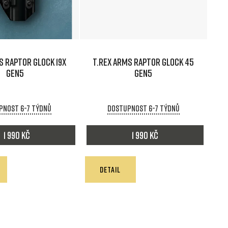
n
í
p
S RAPTOR GLOCK 19X
T.REX ARMS RAPTOR GLOCK 45
r
GEN5
GEN5
o
pnost 6-7 týdnů
Dostupnost 6-7 týdnů
d
1 990 Kč
1 990 Kč
u
k
DETAIL
t
ů