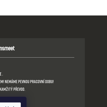
 .
em! Nemáme pevnou pracovní dobu!
okamžitý převod.
cz