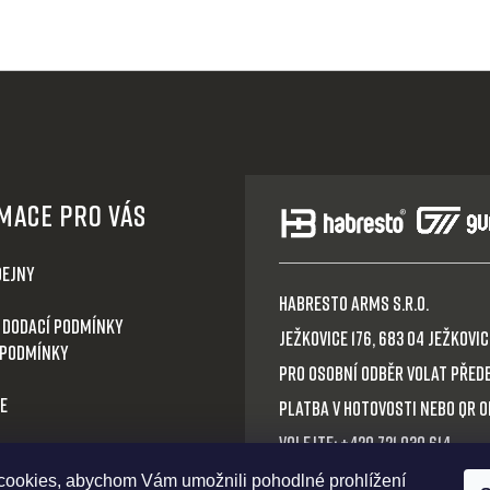
mace pro Vás
dejny
HABRESTO ARMS s.r.o.
 dodací podmínky
Ježkovice 176, 683 04 Ježkovice
 podmínky
Pro osobní odběr volat před
e
Platba v hotovosti nebo QR 
Volejte: +420 721 030 614
boží
E-mail: habresto@habresto.
ookies, abychom Vám umožnili pohodlné prohlížení