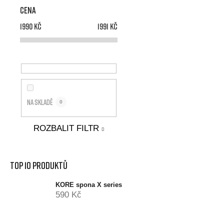
Cena
1990
Kč
1991
Kč
Na skladě
0
ROZBALIT FILTR
Top 10 produktů
KORE spona X series
590 Kč