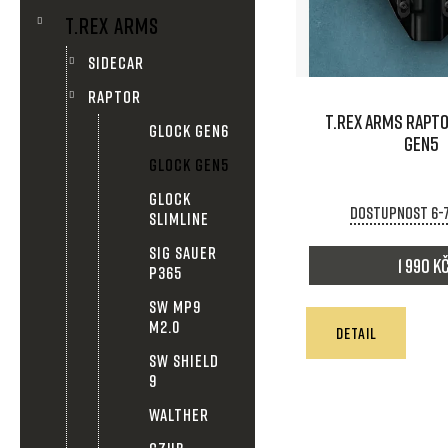
n
T.REX ARMS
i
n
SIDECAR
s
í
RAPTOR
T.REX ARMS RAPTO
p
GLOCK GEN6
GEN5
p
GLOCK GEN5
r
a
GLOCK
Dostupnost 6-
o
SLIMLINE
n
SIG SAUER
d
1 990 K
P365
e
SW MP9
u
M2.0
l
DETAIL
k
SW SHIELD
9
t
WALTHER