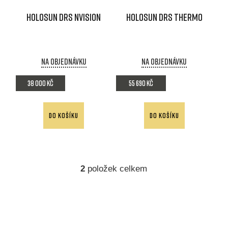
d
p
HOLOSUN DRS NVision
HOLOSUN DRS THermo
u
r
k
o
t
d
Na objednávku
Na objednávku
ů
u
38 000 Kč
55 690 Kč
k
t
DO KOŠÍKU
DO KOŠÍKU
ů
2
položek celkem
O
v
l
á
d