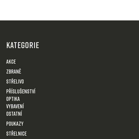
a
c
í
p
Z
r
á
v
p
k
KATEGORIE
y
a
v
t
AKCE
ý
í
p
Zbraně
i
Střelivo
s
u
Příslušenství
Optika
VYBAVENÍ
OSTATNÍ
POUKAZY
STŘELNICE