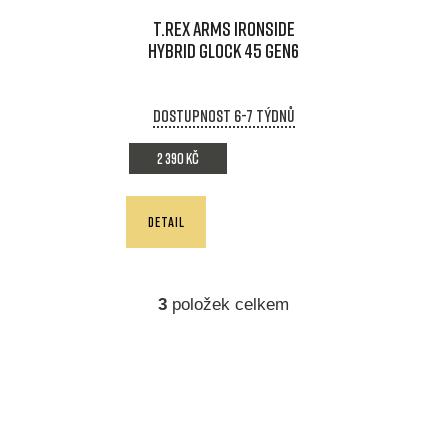
T.REX ARMS IRONSIDE
HYBRID GLOCK 45 GEN6
Dostupnost 6-7 týdnů
2 390 Kč
DETAIL
3
položek celkem
O
v
l
á
d
a
c