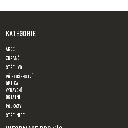
í
p
Z
r
á
v
p
k
KATEGORIE
y
a
v
t
AKCE
ý
í
p
Zbraně
i
Střelivo
s
u
Příslušenství
Optika
VYBAVENÍ
OSTATNÍ
POUKAZY
STŘELNICE