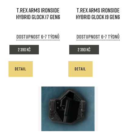
d
p
T.REX ARMS IRONSIDE
T.REX ARMS IRONSIDE
u
r
HYBRID GLOCK 17 GEN6
HYBRID GLOCK 19 GEN6
k
o
t
d
Dostupnost 6-7 týdnů
Dostupnost 6-7 týdnů
ů
u
2 390 Kč
2 390 Kč
k
t
DETAIL
DETAIL
ů