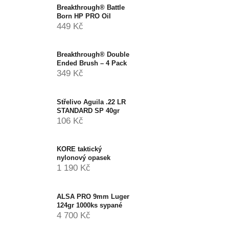
Breakthrough® Battle
Born HP PRO Oil
449 Kč
Breakthrough® Double
Ended Brush – 4 Pack
349 Kč
Střelivo Aguila .22 LR
STANDARD SP 40gr
106 Kč
KORE taktický
nylonový opasek
1 190 Kč
ALSA PRO 9mm Luger
124gr 1000ks sypané
4 700 Kč