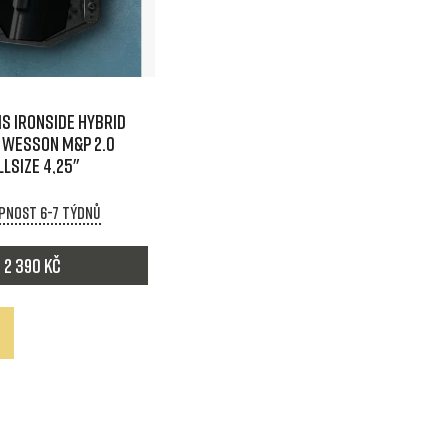
n
í
p
S IRONSIDE HYBRID
r
 Wesson M&P 2.0
llsize 4,25"
o
pnost 6-7 týdnů
d
2 390 Kč
u
k
t
ů