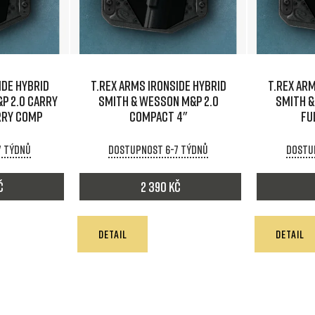
IDE HYBRID
T.REX ARMS IRONSIDE HYBRID
T.REX ARM
P 2.0 Carry
Smith & Wesson M&P 2.0
Smith &
rry comp
Compact 4"
Fu
7 týdnů
Dostupnost 6-7 týdnů
Dostu
č
2 390 Kč
DETAIL
DETAIL
O
v
l