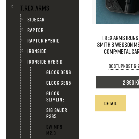
n
T.REX ARMS
i
n
SIDECAR
s
í
RAPTOR
T.REX ARMS IRONS
p
RAPTOR HYBRID
Smith & Wesson M&
p
comp/Metal ca
IRONSIDE
r
a
IRONSIDE HYBRID
Dostupnost 6-
o
GLOCK GEN6
n
d
2 390 K
GLOCK GEN5
e
GLOCK
u
SLIMLINE
l
DETAIL
SIG SAUER
k
P365
t
SW MP9
M2.0