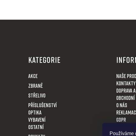
Z
á
KATEGORIE
Infor
p
a
AKCE
Naše pro
t
Kontakty
Zbraně
í
Doprava a
Střelivo
Obchodní
Příslušenství
O nás
Optika
Reklamac
VYBAVENÍ
GDPR
OSTATNÍ
Vrácení z
Používáme c