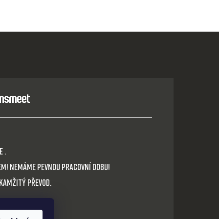
 .
em! Nemáme pevnou pracovní dobu!
okamžitý převod.
cz