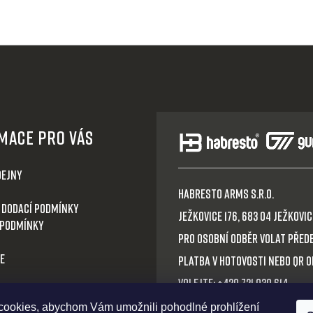
mace pro Vás
dejny
HABRESTO ARMS s.r.o.
 dodací podmínky
Ježkovice 176, 683 04 Ježkovice
 podmínky
Pro osobní odběr volat před
e
Platba v hotovosti nebo QR 
Volejte: +420 721 030 614
boží
E-mail: habresto@habresto.
ookies, abychom Vám umožnili pohodlné prohlížení