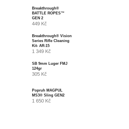
Breakthrough®
BATTLE ROPES™
GEN 2
449 Kč
Breakthrough® Vision
Series Rifle Cleaning
Kit- AR-15
1 349 Kč
SB 9mm Luger FMJ
124gr
305 Kč
Popruh MAGPUL
MS3® Sling GEN2
1 650 Kč