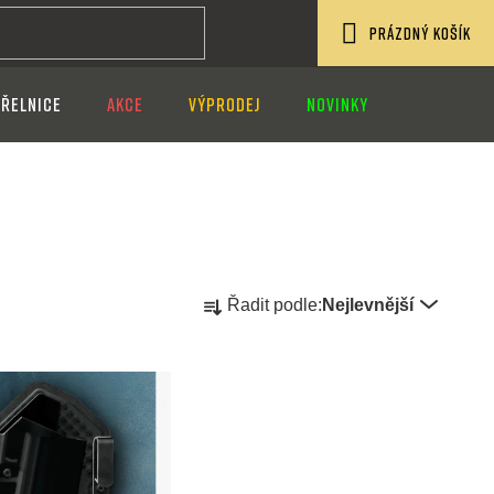
PRÁZDNÝ KOŠÍK
NÁKUPNÍ
ŘELNICE
AKCE
VÝPRODEJ
NOVINKY
KOŠÍK
Ř
Řadit podle:
Nejlevnější
a
z
e