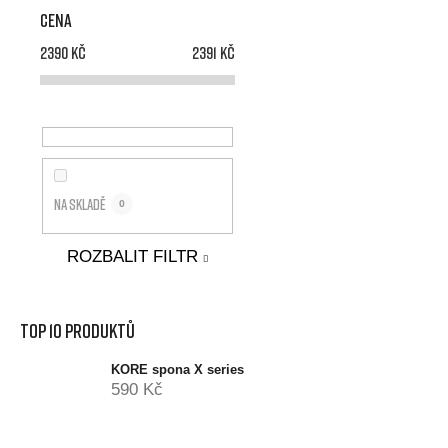
Cena
2390
Kč
2391
Kč
Na skladě
0
ROZBALIT FILTR
Top 10 produktů
KORE spona X series
590 Kč