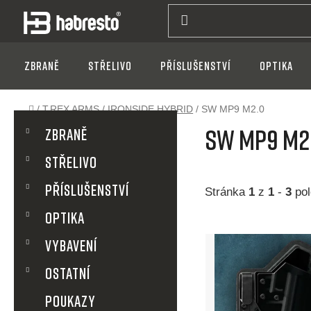
Přejít
na
obsah
Zbraně
Střelivo
Příslušenství
Optika
Domů
/
T.REX ARMS
/
IRONSIDE HYBRID
/
SW MP9 M2.0
P
K
Přeskočit
SW MP9 M2
a
Zbraně
kategorie
t
o
Střelivo
e
g
s
Příslušenství
o
Stránka
1
z
1
-
3
pol
r
t
Optika
i
V
e
VYBAVENÍ
r
ý
OSTATNÍ
a
p
POUKAZY