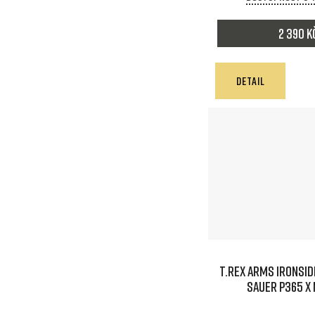
2 390 K
DETAIL
T.REX ARMS IRONSID
SAUER P365 X