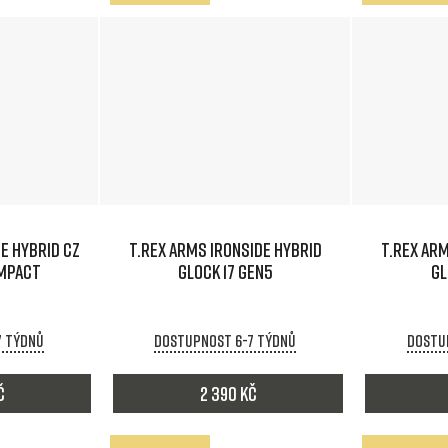
E HYBRID CZ
T.REX ARMS IRONSIDE HYBRID
T.REX ARM
MPACT
GLOCK 17 GEN5
GL
7 týdnů
Dostupnost 6-7 týdnů
Dostu
č
2 390 Kč