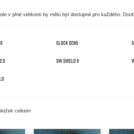
tole v plné velikosti by mělo být dostupné pro každého. Dou
N6
GLOCK GEN5
G
2.0
SW SHIELD 9
W
LD
ložek celkem