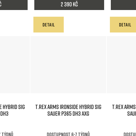
č
2 390 Kč
DETAIL
DETAIL
E HYBRID SIG
T.REX ARMS IRONSIDE HYBRID SIG
T.REX ARMS
 DH3
SAUER P365 DH3 AXG
SAU
7 týdnů
Dostupnost 6-7 týdnů
Dostu