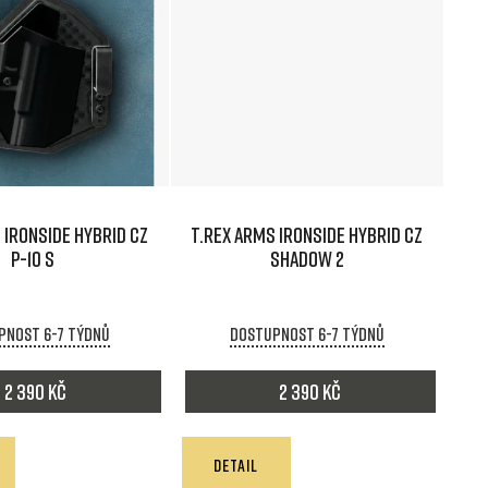
z
e
n
í
p
 IRONSIDE HYBRID CZ
T.REX ARMS IRONSIDE HYBRID CZ
r
P-10 S
SHADOW 2
o
pnost 6-7 týdnů
Dostupnost 6-7 týdnů
d
2 390 Kč
2 390 Kč
u
k
DETAIL