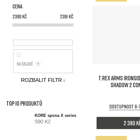
k
Cena
t
2390
Kč
2391
Kč
ů
Na skladě
0
T.REX ARMS IRONSID
ROZBALIT FILTR
SHADOW 2 CO
Top 10 produktů
Dostupnost 6-
KORE spona X series
590 Kč
2 390 K