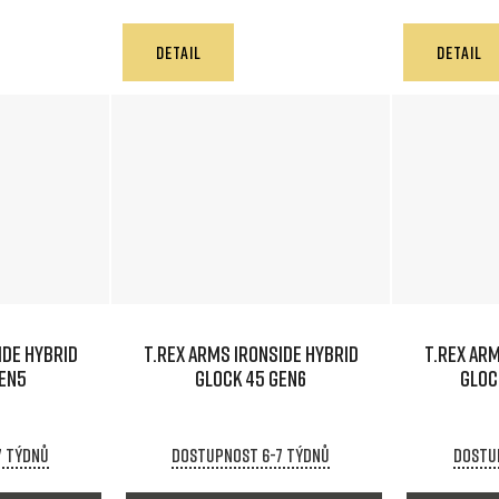
DETAIL
DETAIL
IDE HYBRID
T.REX ARMS IRONSIDE HYBRID
T.REX ARM
GEN5
GLOCK 45 GEN6
GLOC
7 týdnů
Dostupnost 6-7 týdnů
Dostu