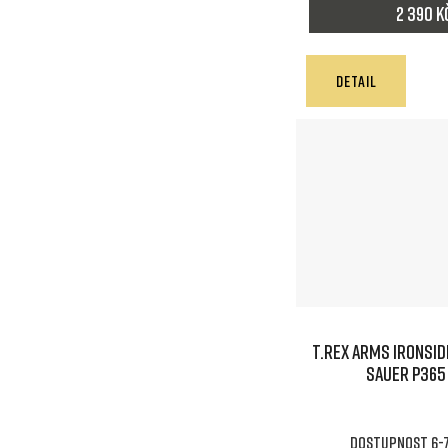
2 390 K
DETAIL
T.REX ARMS IRONSID
SAUER P365
Dostupnost 6-