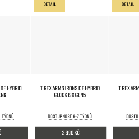
DETAIL
DETAIL
IDE HYBRID
T.REX ARMS IRONSIDE HYBRID
T.REX ARM
EN6
GLOCK 19X GEN5
7 týdnů
Dostupnost 6-7 týdnů
Dostu
č
2 390 Kč