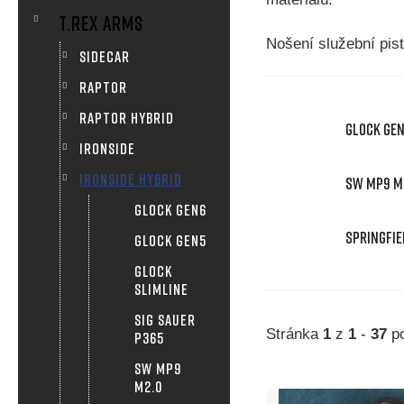
n
T.REX ARMS
n
Nošení služební pis
SIDECAR
í
RAPTOR
RAPTOR HYBRID
p
GLOCK GE
IRONSIDE
a
IRONSIDE HYBRID
SW MP9 M
GLOCK GEN6
n
SPRINGFIE
GLOCK GEN5
e
GLOCK
SLIMLINE
l
SIG SAUER
Stránka
1
z
1
-
37
po
P365
SW MP9
V
M2.0