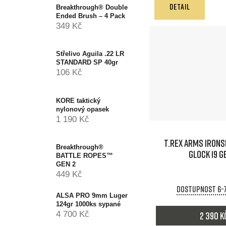
DETAIL
Breakthrough® Double
Ended Brush – 4 Pack
349 Kč
Střelivo Aguila .22 LR
STANDARD SP 40gr
106 Kč
KORE taktický
nylonový opasek
1 190 Kč
T.REX ARMS IRONS
Breakthrough®
GLOCK 19 G
BATTLE ROPES™
GEN 2
449 Kč
Dostupnost 6-
ALSA PRO 9mm Luger
124gr 1000ks sypané
2 390 K
4 700 Kč