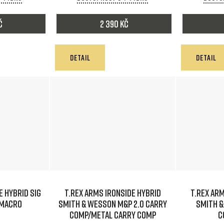
č
2 390 Kč
DETAIL
DETAIL
E HYBRID SIG
T.REX ARMS IRONSIDE HYBRID
T.REX ARM
 MACRO
Smith & Wesson M&P 2.0 Carry
Smith &
comp/Metal carry comp
C