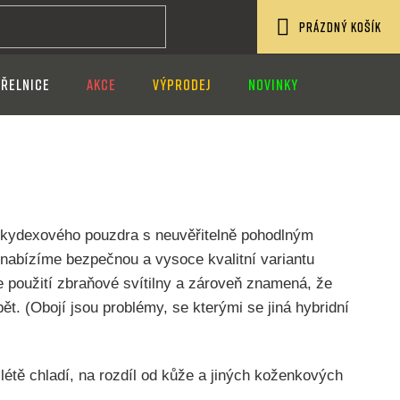
PRÁZDNÝ KOŠÍK
NÁKUPNÍ
ŘELNICE
AKCE
VÝPRODEJ
NOVINKY
KOŠÍK
 kydexového pouzdra s neuvěřitelně pohodlným
k nabízíme bezpečnou a vysoce kvalitní variantu
 použití zbraňové svítilny a zároveň znamená, že
t. (Obojí jsou problémy, se kterými se jiná hybridní
létě chladí, na rozdíl od kůže a jiných koženkových