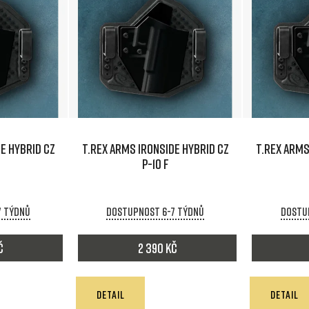
E HYBRID CZ
T.REX ARMS IRONSIDE HYBRID CZ
T.REX ARMS
P-10 F
7 týdnů
Dostupnost 6-7 týdnů
Dostu
č
2 390 Kč
DETAIL
DETAIL