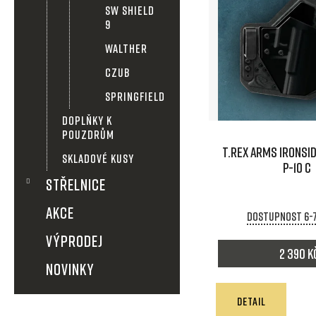
SW SHIELD
ý
9
WALTHER
p
CZUB
i
SPRINGFIELD
s
DOPLŇKY K
POUZDRŮM
T.REX ARMS IRONSID
p
SKLADOVÉ KUSY
P-10 C
STŘELNICE
r
AKCE
Dostupnost 6-
o
VÝPRODEJ
d
2 390 K
NOVINKY
u
DETAIL