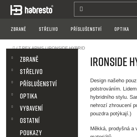
Přejít
na
obsah
Zbraně
Střelivo
Příslušenství
Optika
Domů
/
T.REX ARMS
/
IRONSIDE HYBRID
P
K
Přeskočit
IRONSIDE H
a
Zbraně
kategorie
t
o
Střelivo
e
g
s
Design našeho pou
Příslušenství
o
polstrováním. Lidem,
r
t
Optika
hybridního stylu. S
i
e
nehrozí zhroucení po
VYBAVENÍ
r
pouzdra potýkají.)
OSTATNÍ
a
Měkká, prodyšná a 
POUKAZY
materiálů.