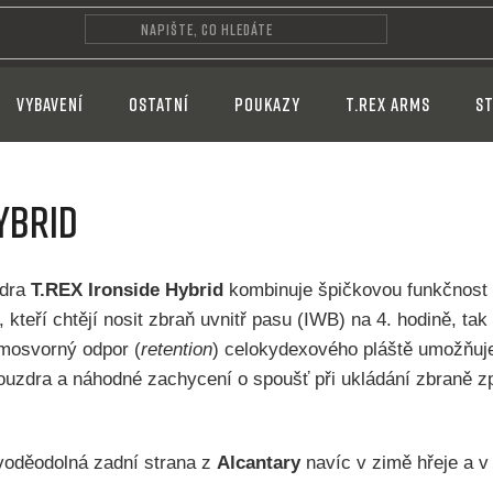
VYBAVENÍ
OSTATNÍ
POUKAZY
T.REX ARMS
ST
YBRID
zdra
T.REX Ironside Hybrid
kombinuje špičkovou funkčnost
 kteří chtějí nosit zbraň uvnitř pasu (IWB) na 4. hodině, ta
amosvorný odpor (
retention
) celokydexového pláště umožňuje
uzdra a náhodné zachycení o spoušť při ukládání zbraně zpě
voděodolná zadní strana z
Alcantary
navíc v zimě hřeje a v 