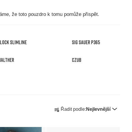
fáme, že toto pouzdro k tomu pomůže přispět.
LOCK SLIMLINE
SIG SAUER P365
ALTHER
CZUB
Ř
Řadit podle:
Nejlevnější
a