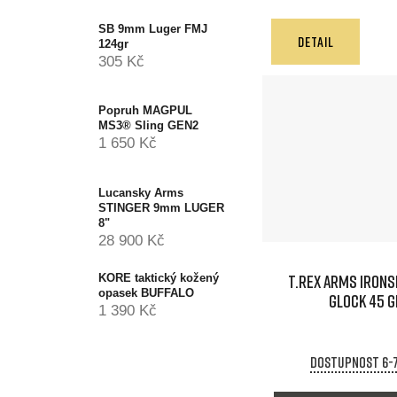
SB 9mm Luger FMJ
DETAIL
124gr
305 Kč
Popruh MAGPUL
MS3® Sling GEN2
1 650 Kč
Lucansky Arms
STINGER 9mm LUGER
8"
28 900 Kč
T.REX ARMS IRONS
KORE taktický kožený
opasek BUFFALO
GLOCK 45 
1 390 Kč
Dostupnost 6-