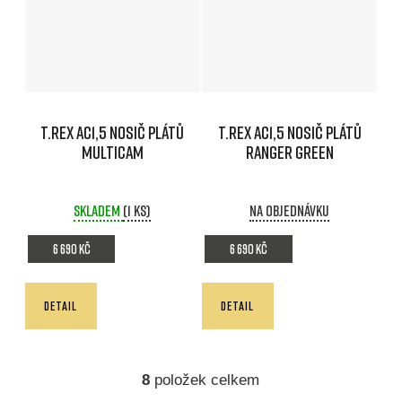
T.REX AC1,5 Nosič plátů
T.REX AC1,5 Nosič plátů
MULTICAM
RANGER GREEN
Skladem
(1 ks)
Na objednávku
6 690 Kč
6 690 Kč
DETAIL
DETAIL
8
položek celkem
O