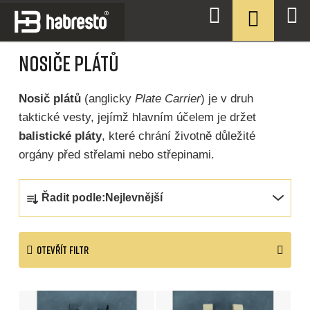
Přejít
NÁKUPN
Hledat
na
KOŠÍK
Domů
/
VYBAVENÍ
/
NOSIČE PLÁTŮ
obsah
NOSIČE PLÁTŮ
Nosič plátů
(anglicky
Plate Carrier
) je v druh
taktické vesty, jejímž hlavním účelem je držet
balistické pláty
, které chrání životně důležité
orgány před střelami nebo střepinami.
Ř
Řadit podle:
Nejlevnější
a
z
OTEVŘÍT FILTR
e
n
V