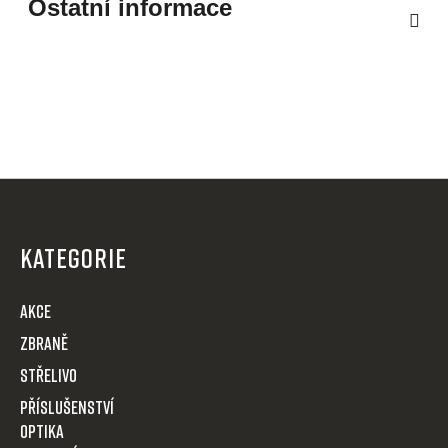
Ostatní informace
Z
á
p
KATEGORIE
a
t
AKCE
í
Zbraně
Střelivo
Příslušenství
Optika