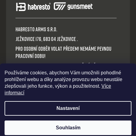
HABRESTO ARMS s.r.o.
Ježkovice 176, 683 04 Ježkovice .
Pro osobní odběr volat předem! Nemáme pevnou
pracovní dobu!
Platba v hotovosti nebo QR okamžitý převod.
Používáme cookies, abychom Vám umožnili pohodlné
Volejte: +420 721 030 614
prohlížení webu a díky analýze provozu webu neustále
E-mail: habresto@habresto.cz
zlepšovali jeho funkce, výkon a použitelnost.
Více
informací
Nastavení
Vytvořil Shoptet
Souhlasím
Copyright 2026
Habresto
. Všechna práva
vyhrazena.