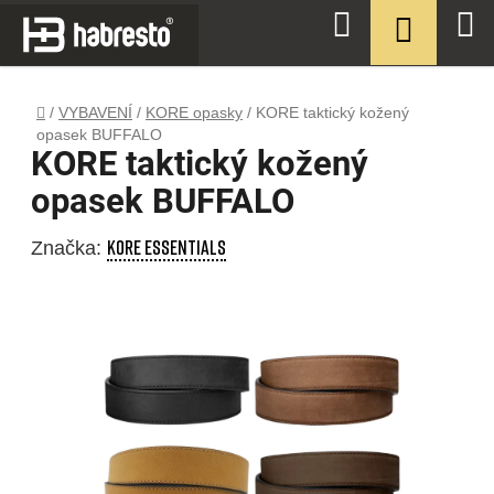
Přejít
NÁKUPN
Hledat
na
KOŠÍK
obsah
Domů
/
VYBAVENÍ
/
KORE opasky
/
KORE taktický kožený
opasek BUFFALO
KORE taktický kožený
opasek BUFFALO
KORE ESSENTIALS
Značka: