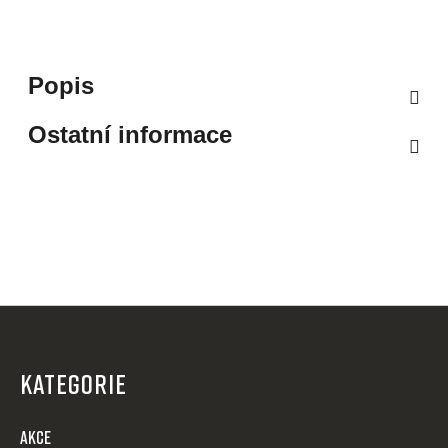
Popis
Ostatní informace
Z
á
p
KATEGORIE
a
t
AKCE