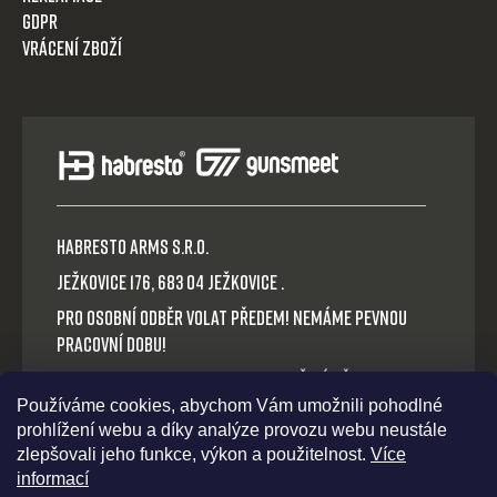
GDPR
Vrácení zboží
HABRESTO ARMS s.r.o.
Ježkovice 176, 683 04 Ježkovice .
Pro osobní odběr volat předem! Nemáme pevnou
pracovní dobu!
Platba v hotovosti nebo QR okamžitý převod.
Používáme cookies, abychom Vám umožnili pohodlné
Volejte: +420 721 030 614
prohlížení webu a díky analýze provozu webu neustále
E-mail: habresto@habresto.cz
zlepšovali jeho funkce, výkon a použitelnost.
Více
informací