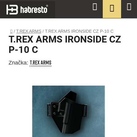
Přejít
NÁKUPN
Hledat
na
KOŠÍK
obsah
Domů
/
T.REX ARMS
/
T.REX ARMS IRONSIDE CZ P-10 C
T.REX ARMS IRONSIDE CZ
P-10 C
T.REX ARMS
Značka: