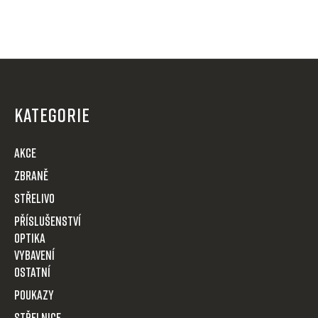
Z
á
p
KATEGORIE
a
t
AKCE
í
Zbraně
Střelivo
Příslušenství
Optika
VYBAVENÍ
OSTATNÍ
POUKAZY
STŘELNICE