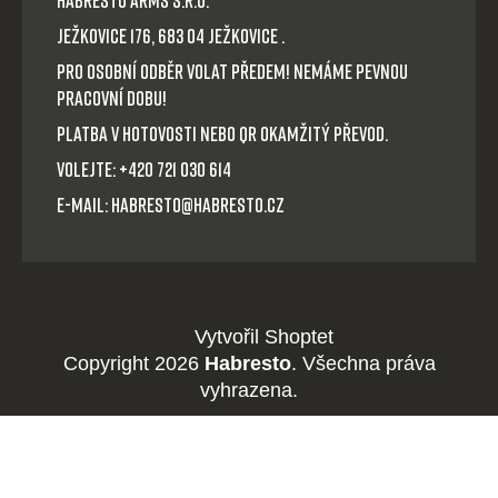
Ježkovice 176, 683 04 Ježkovice .
Pro osobní odběr volat předem! Nemáme pevnou
pracovní dobu!
Platba v hotovosti nebo QR okamžitý převod.
Volejte: +420 721 030 614
E-mail: habresto@habresto.cz
Vytvořil Shoptet
Copyright 2026
Habresto
. Všechna práva
vyhrazena.