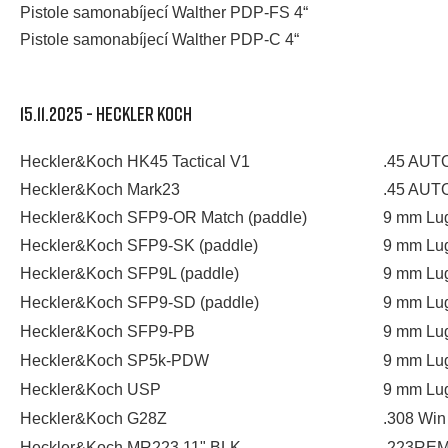
Pistole samonabíjecí Walther PDP-FS 4“
Pistole samonabíjecí Walther PDP-C 4“
15.11.2025 - HECKLER KOCH
Heckler&Koch HK45 Tactical V1
.45 AUT
Heckler&Koch Mark23
.45 AUT
Heckler&Koch SFP9-OR Match (paddle)
9 mm Lu
Heckler&Koch SFP9-SK (paddle)
9 mm Lu
Heckler&Koch SFP9L (paddle)
9 mm Lu
Heckler&Koch SFP9-SD (paddle)
9 mm Lu
Heckler&Koch SFP9-PB
9 mm Lu
Heckler&Koch SP5k-PDW
9 mm Lu
Heckler&Koch USP
9 mm Lu
Heckler&Koch G28Z
.308 Win
Heckler&Koch MR223 11" BLK
.223RE