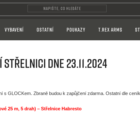
VYBAVENÍ
OSTATNÍ
POUKAZY
T.REX ARMS
ST
 střelnici dne 23.11.2024
ílení s GLOCKem. Zbraně budou k zapůjčení zdarma. Ostatní dle ceník
čové 25 m, 5 drah) – Střelnice Habresto