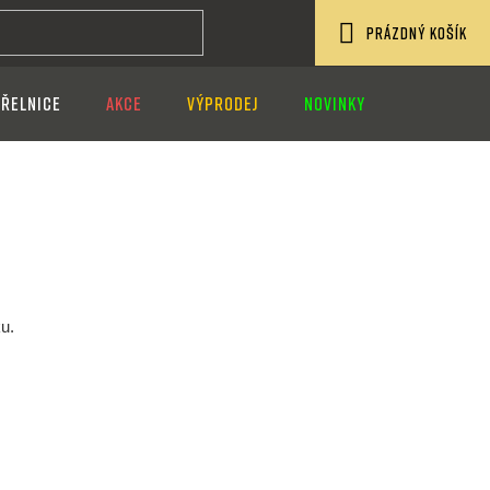
PRÁZDNÝ KOŠÍK
NÁKUPNÍ
ŘELNICE
AKCE
VÝPRODEJ
NOVINKY
KOŠÍK
u.