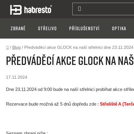
Přejít
na
obsah
Zbraně
Střelivo
Příslušenství
Optika
Domů
/
Blog
/
Předváděcí akce GLOCK na naší střelnici dne 23.11.2024
Předváděcí akce GLOCK na naší
17.11.2024
Dne 23.11.2024 od 9:00 bude na naší střelnici probíhat akce stř
Rezervace bude možná až 5 dnů dopředu zde :
Střeliště A (Ter
Seznam zbraní níže :