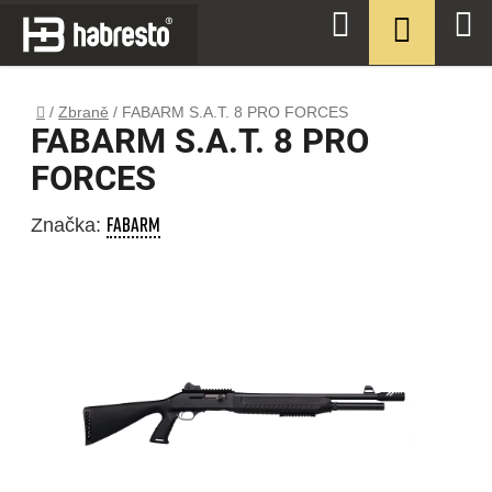
Přejít
NÁKUPN
Hledat
na
KOŠÍK
obsah
Domů
/
Zbraně
/
FABARM S.A.T. 8 PRO FORCES
FABARM S.A.T. 8 PRO
FORCES
FABARM
Značka: