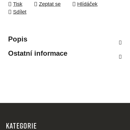
Tisk
Zeptat se
Hlídáček
Sdílet
Popis
Ostatní informace
Z
á
p
KATEGORIE