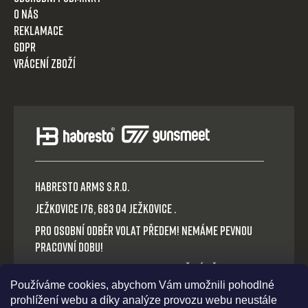
O nás
Reklamace
GDPR
Vrácení zboží
HABRESTO ARMS s.r.o.
Ježkovice 176, 683 04 Ježkovice .
Pro osobní odběr volat předem! Nemáme pevnou
pracovní dobu!
Platba v hotovosti nebo QR okamžitý převod.
Používáme cookies, abychom Vám umožnili pohodlné
Volejte: +420 721 030 614
prohlížení webu a díky analýze provozu webu neustále