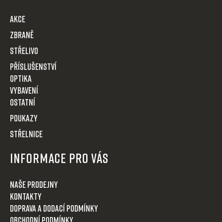
a
t
AKCE
í
Zbraně
Střelivo
Příslušenství
Optika
VYBAVENÍ
OSTATNÍ
POUKAZY
STŘELNICE
Informace pro Vás
Naše prodejny
Kontakty
Doprava a dodací podmínky
Obchodní podmínky