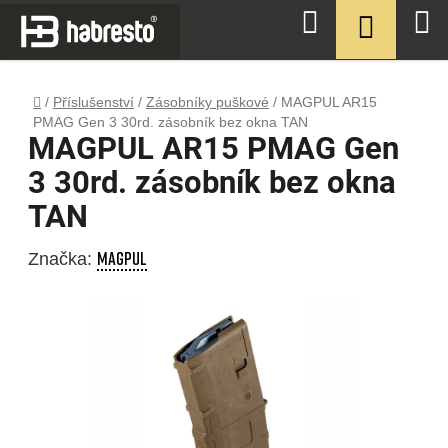
Přejít
NÁKUPN
Hledat
na
KOŠÍK
obsah
Domů
/
Příslušenství
/
Zásobníky puškové
/
MAGPUL AR15
PMAG Gen 3 30rd. zásobník bez okna TAN
MAGPUL AR15 PMAG Gen
3 30rd. zásobník bez okna
TAN
MAGPUL
Značka: