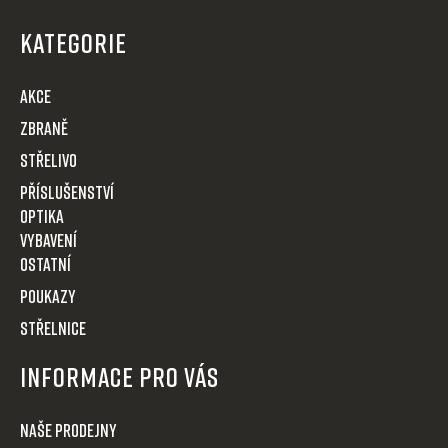
á
p
KATEGORIE
a
t
AKCE
í
Zbraně
Střelivo
Příslušenství
Optika
VYBAVENÍ
OSTATNÍ
POUKAZY
STŘELNICE
Informace pro Vás
Naše prodejny