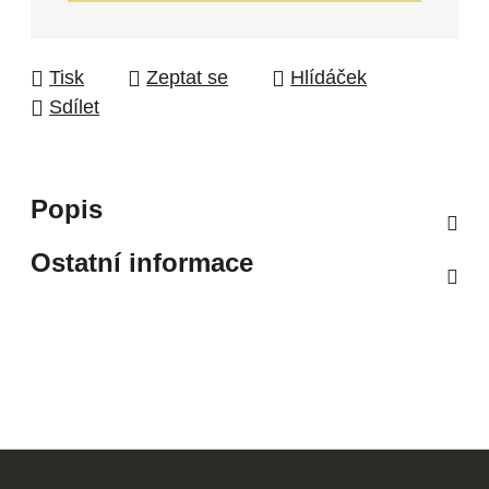
Tisk
Zeptat se
Hlídáček
Sdílet
Popis
Ostatní informace
Z