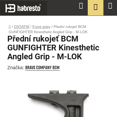
Přejít
NÁKUPN
Hledat
na
KOŠÍK
obsah
Domů
/
OSTATNÍ
/
Front gripy
/
Přední rukojeť BCM
GUNFIGHTER Kinesthetic Angled Grip - M-LOK
Přední rukojeť BCM
GUNFIGHTER Kinesthetic
Angled Grip - M-LOK
BRAVO COMPANY BCM
Značka: