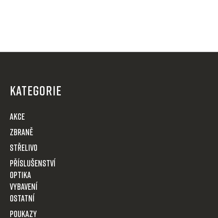
Z
á
p
KATEGORIE
a
t
AKCE
í
Zbraně
Střelivo
Příslušenství
Optika
VYBAVENÍ
OSTATNÍ
POUKAZY