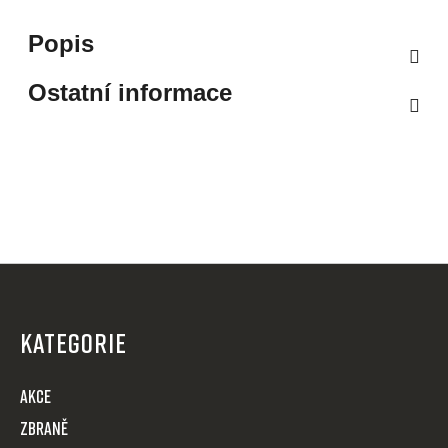
Popis
Ostatní informace
Z
á
p
KATEGORIE
a
t
AKCE
í
Zbraně