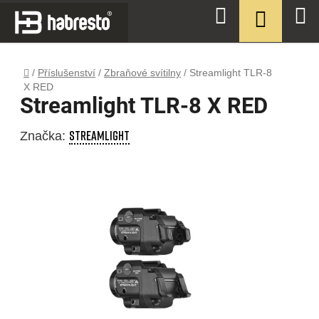
Přejít
NÁKUPN
Hledat
na
KOŠÍK
obsah
Domů
/
Příslušenství
/
Zbraňové svítilny
/
Streamlight TLR-8
X RED
Streamlight TLR-8 X RED
STREAMLIGHT
Značka: