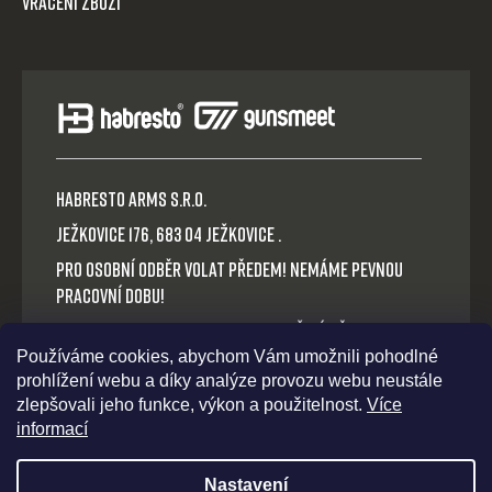
Vrácení zboží
HABRESTO ARMS s.r.o.
Ježkovice 176, 683 04 Ježkovice .
Pro osobní odběr volat předem! Nemáme pevnou
pracovní dobu!
Platba v hotovosti nebo QR okamžitý převod.
Používáme cookies, abychom Vám umožnili pohodlné
Volejte: +420 721 030 614
prohlížení webu a díky analýze provozu webu neustále
E-mail: habresto@habresto.cz
zlepšovali jeho funkce, výkon a použitelnost.
Více
informací
Nastavení