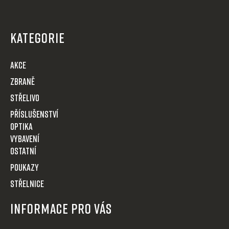
Z
á
p
KATEGORIE
a
t
AKCE
í
Zbraně
Střelivo
Příslušenství
Optika
VYBAVENÍ
OSTATNÍ
POUKAZY
STŘELNICE
Informace pro Vás