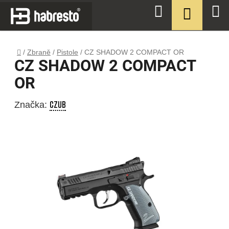
Přejít
NÁKUPN
Hledat
na
KOŠÍK
obsah
Domů
/
Zbraně
/
Pistole
/
CZ SHADOW 2 COMPACT OR
CZ SHADOW 2 COMPACT
OR
CZUB
Značka: