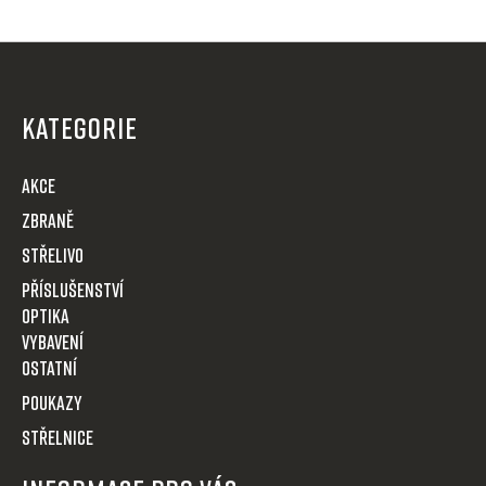
Z
á
p
KATEGORIE
a
t
AKCE
í
Zbraně
Střelivo
Příslušenství
Optika
VYBAVENÍ
OSTATNÍ
POUKAZY
STŘELNICE