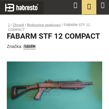
Přejít
NÁKUPN
Hledat
na
KOŠÍK
obsah
Domů
/
Zbraně
/
Brokovnice opakovací
/
FABARM STF 12
COMPACT
FABARM STF 12 COMPACT
FABARM
Značka: