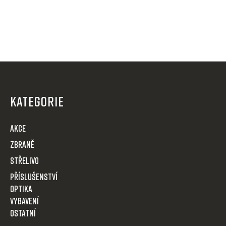
Z
á
p
KATEGORIE
a
t
AKCE
í
Zbraně
Střelivo
Příslušenství
Optika
VYBAVENÍ
OSTATNÍ