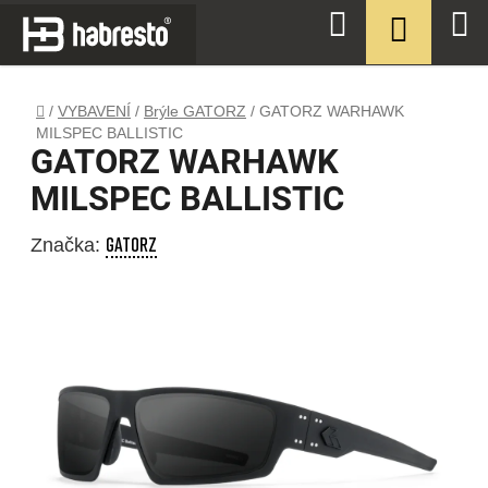
Přejít
NÁKUPN
Hledat
na
KOŠÍK
obsah
Domů
/
VYBAVENÍ
/
Brýle GATORZ
/
GATORZ WARHAWK
MILSPEC BALLISTIC
GATORZ WARHAWK
MILSPEC BALLISTIC
GATORZ
Značka: