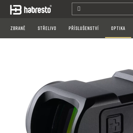
Přejít
na
obsah
Zbraně
Střelivo
Příslušenství
Optika