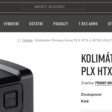
VYBAVENÍ
OSTATNÍ
POUKAZY
T.REX ARMS
ST
Domů
/
Optika
/
Kolimátor Primary Arms PLX HTX-1 ACSS VUL
Kolimá
PLX HTX
PRIMARY AR
Značka:
Dostupnost
Kód: