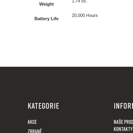
1.74 oz.
Weight
20,000 Hours
Battery Life
Z
á
KATEGORIE
Infor
p
a
AKCE
Naše pro
t
Kontakty
Zbraně