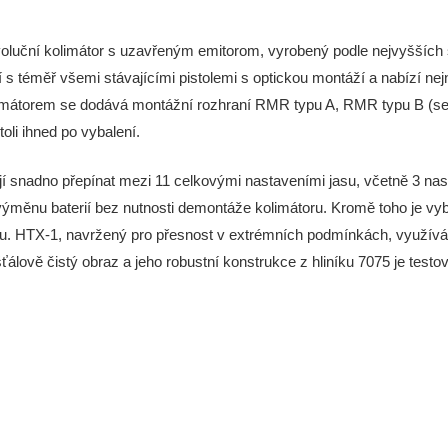
luční kolimátor s uzavřeným emitorom, vyrobený podle nejvyšších s
 s téměř všemi stávajícími pistolemi s optickou montáží a nabízí ne
limátorem se dodává montážní rozhraní RMR typu A, RMR typu B (s
li ihned po vybalení.
í snadno přepínat mezi 11 celkovými nastaveními jasu, včetně 3 nas
ýměnu baterií bez nutnosti demontáže kolimátoru. Kromě toho je vyb
obu. HTX-1, navržený pro přesnost v extrémních podmínkách, využí
álově čistý obraz a jeho robustní konstrukce z hliníku 7075 je testo