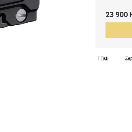
23 900 
Měrná cena:
Tisk
Zep