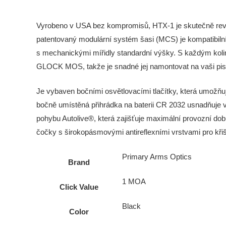
Vyrobeno v USA bez kompromisů, HTX-1 je skutečně revo
patentovaný modulární systém šasi (MCS) je kompatibilní
s mechanickými mířidly standardní výšky. S každým ko
GLOCK MOS, takže je snadné jej namontovat na vaši pisto
Je vybaven bočními osvětlovacími tlačítky, která umožňuj
bočně umístěná přihrádka na baterii CR 2032 usnadňuje v
pohybu Autolive®, která zajišťuje maximální provozní d
čočky s širokopásmovými antireflexními vrstvami pro křišť
Primary Arms Optics
Brand
1 MOA
Click Value
Black
Color