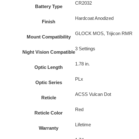
CR2032
Battery Type
Hardcoat Anodized
Finish
GLOCK MOS, Trijicon RMR
Mount Compatibility
3 Settings
Night Vision Compatible
1.78 in.
Optic Length
PLx
Optic Series
ACSS Vulcan Dot
Reticle
Red
Reticle Color
Lifetime
Warranty