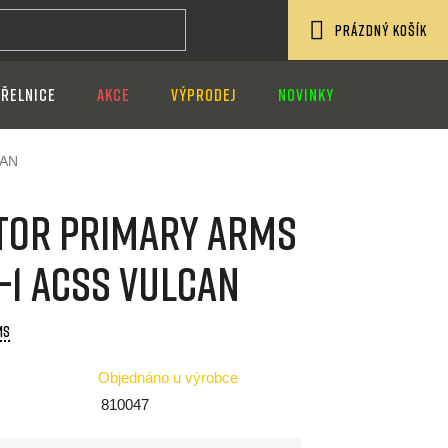
PRÁZDNÝ KOŠÍK
NÁKUPNÍ
ŘELNICE
AKCE
VÝPRODEJ
NOVINKY
KOŠÍK
CAN
tor Primary Arms
-1 ACSS VULCAN
MS
Objednáno u výrobce
810047