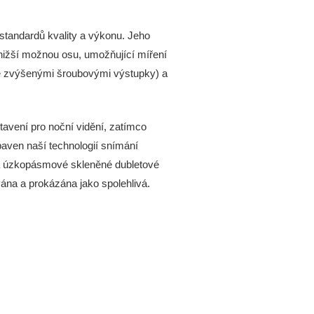
tandardů kvality a výkonu. Jeho
jnižší možnou osu, umožňující míření
e zvýšenými šroubovými výstupky) a
tavení pro noční vidění, zatímco
aven naší technologií snímání
vá úzkopásmové skleněné dubletové
vána a prokázána jako spolehlivá.