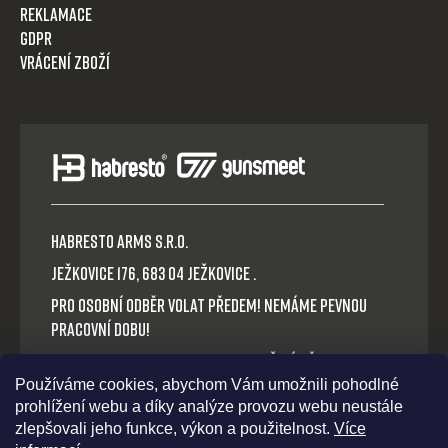
Reklamace
GDPR
Vrácení zboží
HABRESTO ARMS s.r.o.
Ježkovice 176, 683 04 Ježkovice .
Pro osobní odběr volat předem! Nemáme pevnou
pracovní dobu!
Platba v hotovosti nebo QR okamžitý převod.
Používáme cookies, abychom Vám umožnili pohodlné
Volejte: +420 721 030 614
prohlížení webu a díky analýze provozu webu neustále
E-mail: habresto@habresto.cz
zlepšovali jeho funkce, výkon a použitelnost.
Více