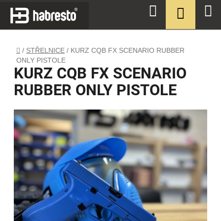
Přejít
NÁKUPN
Hledat
na
KOŠÍK
obsah
Domů
/
STŘELNICE
/
KURZ CQB FX SCENARIO RUBBER
ONLY PISTOLE
KURZ CQB FX SCENARIO
RUBBER ONLY PISTOLE