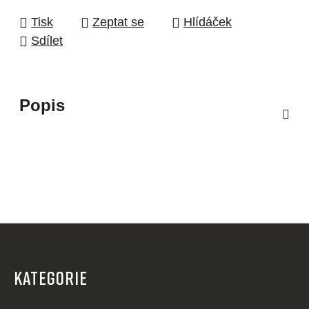
Tisk
Zeptat se
Hlídáček
Sdílet
Popis
Z
á
p
KATEGORIE
a