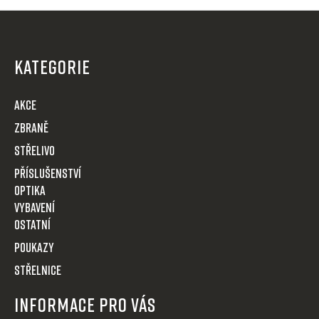
Z
á
p
KATEGORIE
a
t
AKCE
í
Zbraně
Střelivo
Příslušenství
Optika
VYBAVENÍ
OSTATNÍ
POUKAZY
STŘELNICE
Informace pro Vás