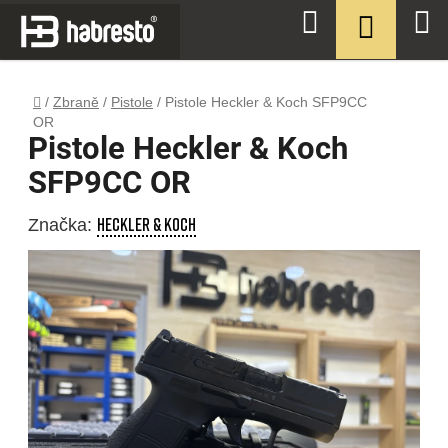
Přejít
NÁKUPN
Hledat
na
KOŠÍK
obsah
Domů
/
Zbraně
/
Pistole
/
Pistole Heckler & Koch SFP9CC
OR
Pistole Heckler & Koch
SFP9CC OR
Heckler & Koch
Značka: