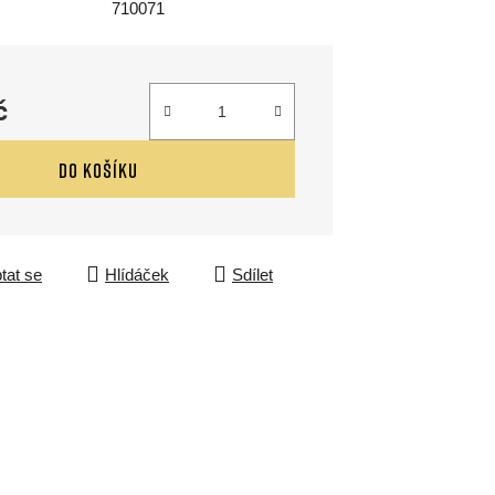
710071
č
DO KOŠÍKU
tat se
Hlídáček
Sdílet