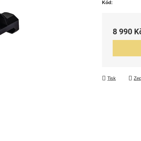
Kód:
8 990 K
Měrná cena:
Tisk
Zep