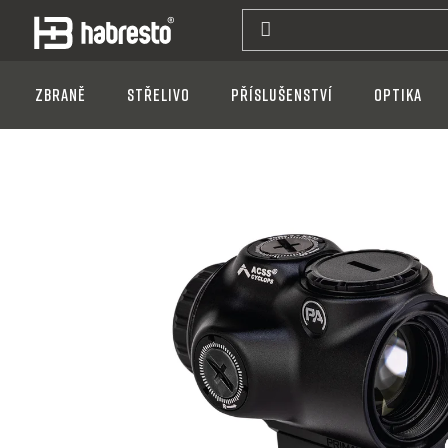
Přejít
na
obsah
Zbraně
Střelivo
Příslušenství
Optika