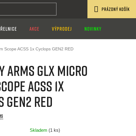
PRÁZDNÝ KOŠÍK
NÁKUPNÍ
ŘELNICE
AKCE
VÝPRODEJ
NOVINKY
KOŠÍK
sm Scope ACSS 1x Cyclops GEN2 RED
y Arms GLX MICRO
cope ACSS 1x
s GEN2 RED
MS
Skladem
(1 ks)