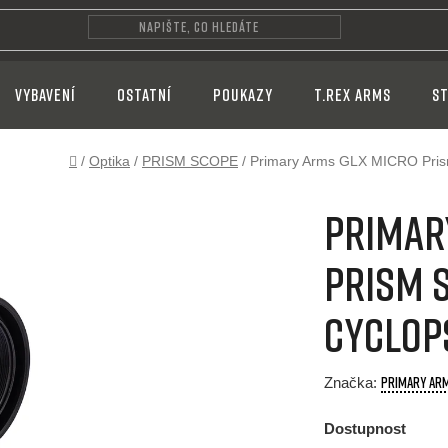
VYBAVENÍ
OSTATNÍ
POUKAZY
T.REX ARMS
ST
Domů
/
Optika
/
PRISM SCOPE
/
Primary Arms GLX MICRO Pri
Primar
Prism S
Cyclop
PRIMARY AR
Značka:
Dostupnost