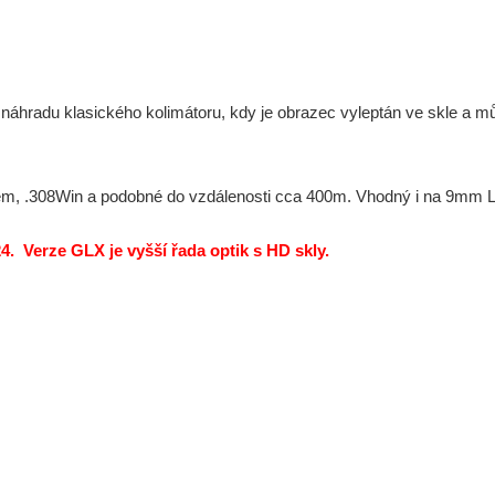
hradu klasického kolimátoru, kdy je obrazec vyleptán ve skle a mů
Rem, .308Win a podobné do vzdálenosti cca 400m. Vhodný i na 9mm 
Verze GLX je vyšší řada optik s HD skly.