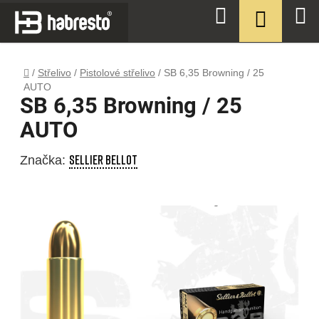
Přejít
NÁKUPN
Hledat
na
KOŠÍK
obsah
Domů
/
Střelivo
/
Pistolové střelivo
/
SB 6,35 Browning / 25
AUTO
SB 6,35 Browning / 25
AUTO
SELLIER BELLOT
Značka: