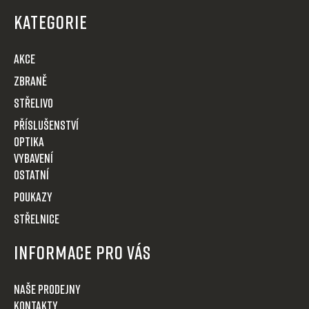
p
KATEGORIE
a
t
AKCE
í
Zbraně
Střelivo
Příslušenství
Optika
VYBAVENÍ
OSTATNÍ
POUKAZY
STŘELNICE
Informace pro Vás
Naše prodejny
Kontakty