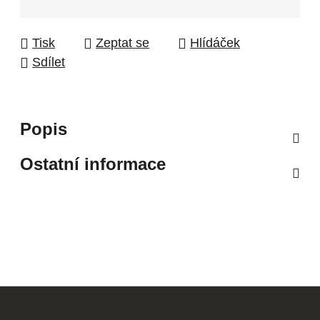
Tisk
Zeptat se
Hlídáček
Sdílet
Popis
Ostatní informace
Z
á