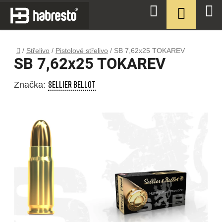
Přejít
NÁKUPN
Hledat
na
KOŠÍK
obsah
Domů
/
Střelivo
/
Pistolové střelivo
/
SB 7,62x25 TOKAREV
SB 7,62x25 TOKAREV
SELLIER BELLOT
Značka: