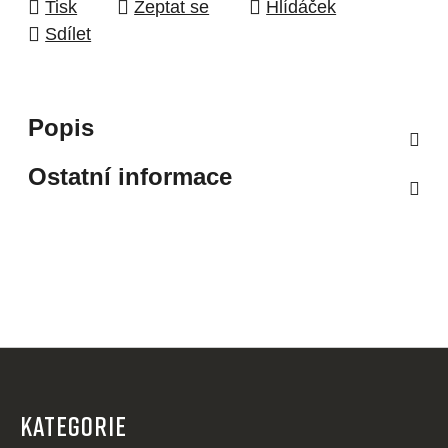
Tisk
Zeptat se
Hlídáček
Sdílet
Popis
Ostatní informace
Z
á
p
KATEGORIE
a