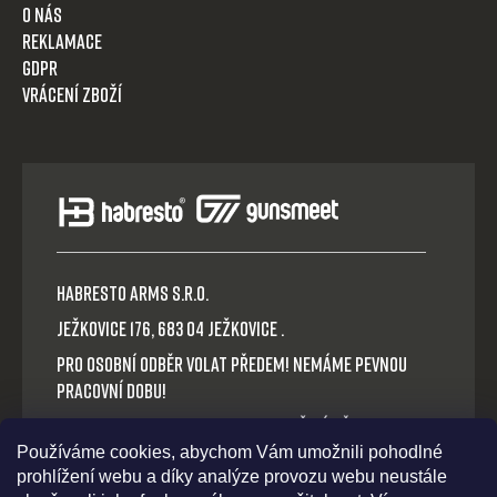
O nás
Reklamace
GDPR
Vrácení zboží
HABRESTO ARMS s.r.o.
Ježkovice 176, 683 04 Ježkovice .
Pro osobní odběr volat předem! Nemáme pevnou
pracovní dobu!
Platba v hotovosti nebo QR okamžitý převod.
Používáme cookies, abychom Vám umožnili pohodlné
Volejte: +420 721 030 614
prohlížení webu a díky analýze provozu webu neustále