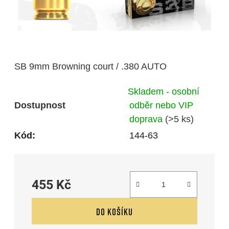
SB 9mm Browning court / .380 AUTO
Skladem - osobní
Dostupnost
odběr nebo VIP
doprava
(>5 ks)
Kód:
144-63
455 Kč
Měrná cena:
DO KOŠÍKU