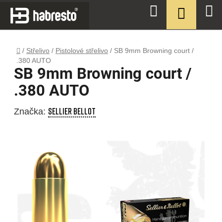
Přejít
NÁKUPN
Hledat
na
KOŠÍK
obsah
Domů
/
Střelivo
/
Pistolové střelivo
/
SB 9mm Browning court /
.380 AUTO
SB 9mm Browning court /
.380 AUTO
SELLIER BELLOT
Značka: