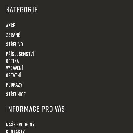
p
KATEGORIE
a
t
AKCE
í
Zbraně
Střelivo
Příslušenství
Optika
VYBAVENÍ
OSTATNÍ
POUKAZY
STŘELNICE
Informace pro Vás
Naše prodejny
Kontakty