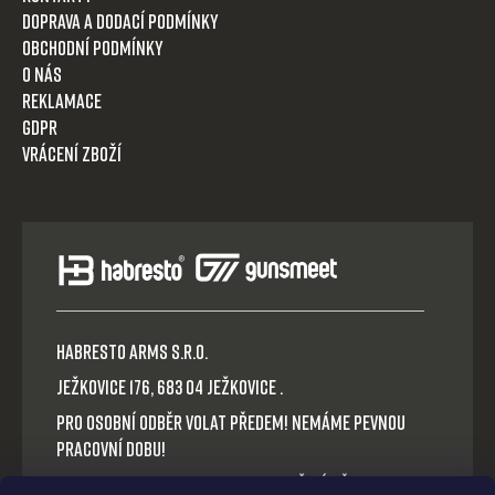
Doprava a dodací podmínky
Obchodní podmínky
O nás
Reklamace
GDPR
Vrácení zboží
HABRESTO ARMS s.r.o.
Ježkovice 176, 683 04 Ježkovice .
Pro osobní odběr volat předem! Nemáme pevnou
pracovní dobu!
Platba v hotovosti nebo QR okamžitý převod.