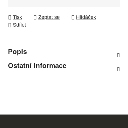
Tisk
Zeptat se
Hlídáček
Sdílet
Popis
Ostatní informace
Z
á