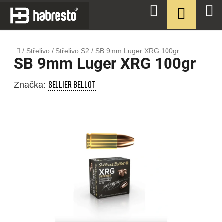
Přejít
NÁKUPN
Hledat
na
KOŠÍK
obsah
Domů
/
Střelivo
/
Střelivo S2
/
SB 9mm Luger XRG 100gr
SB 9mm Luger XRG 100gr
SELLIER BELLOT
Značka: