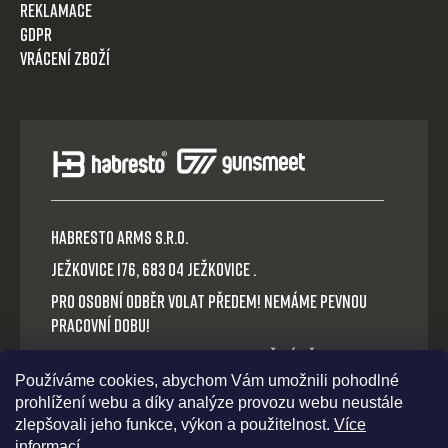
Reklamace
GDPR
Vrácení zboží
HABRESTO ARMS s.r.o.
Ježkovice 176, 683 04 Ježkovice .
Pro osobní odběr volat předem! Nemáme pevnou
pracovní dobu!
Platba v hotovosti nebo QR okamžitý převod.
Používáme cookies, abychom Vám umožnili pohodlné
Volejte: +420 721 030 614
prohlížení webu a díky analýze provozu webu neustále
E-mail: habresto@habresto.cz
zlepšovali jeho funkce, výkon a použitelnost.
Více
informací