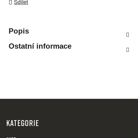
Sdílet
Popis
Ostatní informace
Z
á
p
KATEGORIE
a