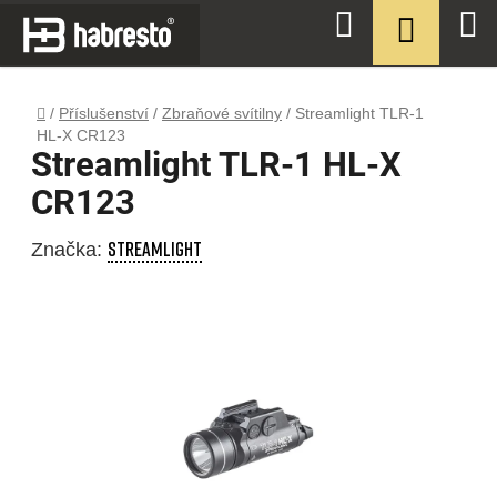
Přejít
NÁKUPN
Hledat
na
KOŠÍK
obsah
Domů
/
Příslušenství
/
Zbraňové svítilny
/
Streamlight TLR-1
HL-X CR123
Streamlight TLR-1 HL-X
CR123
STREAMLIGHT
Značka: