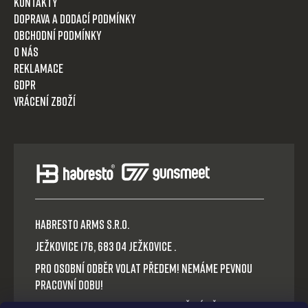
Kontakty
Doprava a dodací podmínky
Obchodní podmínky
O nás
Reklamace
GDPR
Vrácení zboží
HABRESTO ARMS s.r.o.
Ježkovice 176, 683 04 Ježkovice .
Pro osobní odběr volat předem! Nemáme pevnou
pracovní dobu!
Platba v hotovosti nebo QR okamžitý převod.