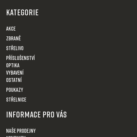
á
p
KATEGORIE
a
t
AKCE
í
Zbraně
Střelivo
Příslušenství
Optika
VYBAVENÍ
OSTATNÍ
POUKAZY
STŘELNICE
Informace pro Vás
Naše prodejny