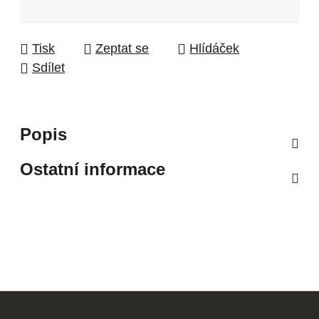
Tisk
Zeptat se
Hlídáček
Sdílet
Popis
Ostatní informace
Z