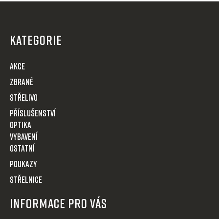
Z
á
p
KATEGORIE
a
t
AKCE
í
Zbraně
Střelivo
Příslušenství
Optika
VYBAVENÍ
OSTATNÍ
POUKAZY
STŘELNICE
Informace pro Vás