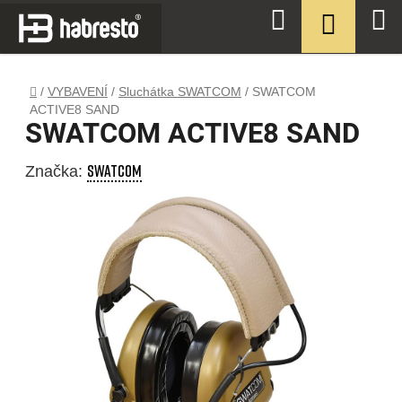
Přejít
NÁKUPN
Hledat
na
KOŠÍK
obsah
Domů
/
VYBAVENÍ
/
Sluchátka SWATCOM
/
SWATCOM
ACTIVE8 SAND
SWATCOM ACTIVE8 SAND
SWATCOM
Značka: