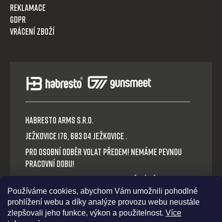
Reklamace
GDPR
Vrácení zboží
HABRESTO ARMS s.r.o.
Ježkovice 176, 683 04 Ježkovice .
Pro osobní odběr volat předem! Nemáme pevnou
pracovní dobu!
Platba v hotovosti nebo QR okamžitý převod.
Používáme cookies, abychom Vám umožnili pohodlné
Volejte: +420 721 030 614
prohlížení webu a díky analýze provozu webu neustále
E-mail: habresto@habresto.cz
zlepšovali jeho funkce, výkon a použitelnost.
Více