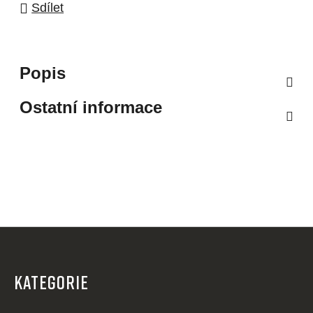
Sdílet
Popis
Ostatní informace
Z
á
p
KATEGORIE
a