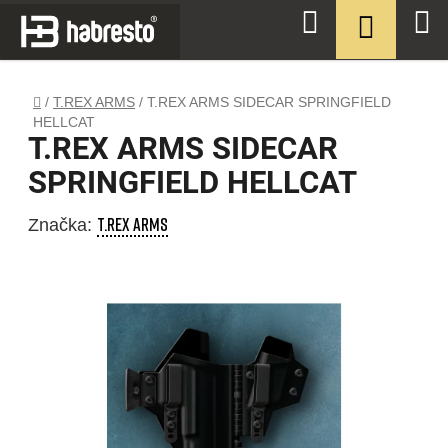
Přejít
NÁKUPN
Hledat
na
KOŠÍK
obsah
Domů
/
T.REX ARMS
/
T.REX ARMS SIDECAR SPRINGFIELD
HELLCAT
T.REX ARMS SIDECAR
SPRINGFIELD HELLCAT
T.REX ARMS
Značka: