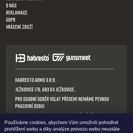
O nás
Reklamace
GDPR
Vrácení zboží
HABRESTO ARMS s.r.o.
Ježkovice 176, 683 04 Ježkovice .
Pro osobní odběr volat předem! Nemáme pevnou
pracovní dobu!
Platba v hotovosti nebo QR okamžitý převod.
Používáme cookies, abychom Vám umožnili pohodlné
Volejte: +420 721 030 614
prohlížení webu a díky analýze provozu webu neustále