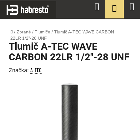
Přejít
NÁKUPN
Hledat
na
KOŠÍK
obsah
Domů
/
Zbraně
/
Tlumiče
/
Tlumič A-TEC WAVE CARBON
22LR 1/2"-28 UNF
Tlumič A-TEC WAVE
CARBON 22LR 1/2"-28 UNF
A-TEC
Značka: