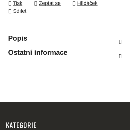
Tisk
Zeptat se
Hlídáček
Sdílet
Popis
Ostatní informace
Z
á
p
KATEGORIE