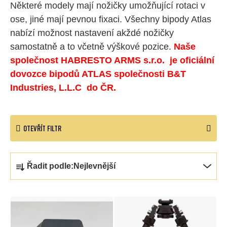
Některé modely mají nožičky umožňující rotaci v
ose, jiné mají pevnou fixaci. Všechny bipody Atlas
nabízí možnost nastavení akždé nožičky
samostatně a to včetně výškové pozice.
Naše
společnost HABRESTO ARMS s.r.o. je oficiální
dovozce bipodů ATLAS společnosti B&T
Industries, L.L.C do ČR.
OTEVŘÍT FILTR
Ř
Řadit podle:
Nejlevnější
a
z
V
e
ý