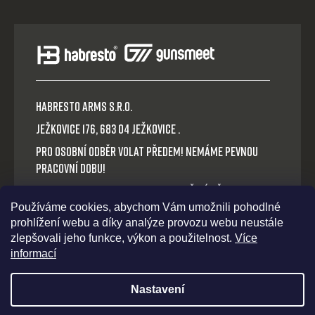
HABRESTO ARMS s.r.o.
Ježkovice 176, 683 04 Ježkovice .
Pro osobní odběr volat předem! Nemáme pevnou
pracovní dobu!
Platba v hotovosti nebo QR okamžitý převod.
Používáme cookies, abychom Vám umožnili pohodlné
Volejte: +420 721 030 614
prohlížení webu a díky analýze provozu webu neustále
E-mail: habresto@habresto.cz
zlepšovali jeho funkce, výkon a použitelnost.
Více
informací
Nastavení