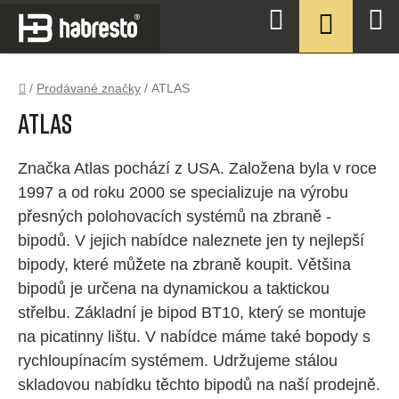
Přejít
NÁKUPN
Hledat
na
KOŠÍK
obsah
Domů
/
Prodávané značky
/
ATLAS
ATLAS
Značka Atlas pochází z USA. Založena byla v roce
1997 a od roku 2000 se specializuje na výrobu
přesných polohovacích systémů na zbraně -
bipodů. V jejich nabídce naleznete jen ty nejlepší
bipody, které můžete na zbraně koupit. Většina
bipodů je určena na dynamickou a taktickou
střelbu. Základní je bipod BT10, který se montuje
na picatinny lištu. V nabídce máme také bopody s
rychloupínacím systémem. Udržujeme stálou
skladovou nabídku těchto bipodů na naší prodejně.