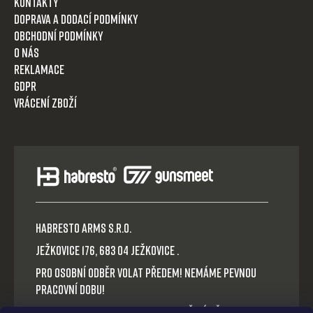
Kontakty
Doprava a dodací podmínky
Obchodní podmínky
O nás
Reklamace
GDPR
Vrácení zboží
HABRESTO ARMS s.r.o.
Ježkovice 176, 683 04 Ježkovice .
Pro osobní odběr volat předem! Nemáme pevnou
pracovní dobu!
Platba v hotovosti nebo QR okamžitý převod.