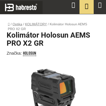
Přejít
NÁKUPN
Hledat
na
KOŠÍK
obsah
Domů
/
Optika
/
KOLIMÁTORY
/
Kolimátor Holosun AEMS
PRO X2 GR
Kolimátor Holosun AEMS
PRO X2 GR
HOLOSUN
Značka: