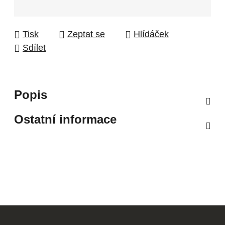
Tisk
Zeptat se
Hlídáček
Sdílet
Popis
Ostatní informace
Z