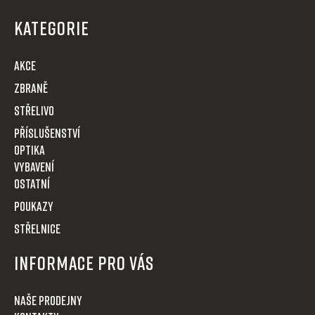
á
p
KATEGORIE
a
t
AKCE
í
Zbraně
Střelivo
Příslušenství
Optika
VYBAVENÍ
OSTATNÍ
POUKAZY
STŘELNICE
Informace pro Vás
Naše prodejny