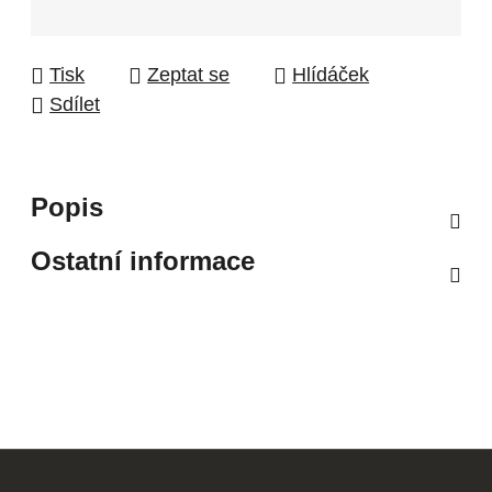
Tisk
Zeptat se
Hlídáček
Sdílet
Popis
Ostatní informace
Z