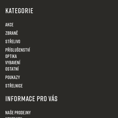
á
p
KATEGORIE
a
t
AKCE
í
Zbraně
Střelivo
Příslušenství
Optika
VYBAVENÍ
OSTATNÍ
POUKAZY
STŘELNICE
Informace pro Vás
Naše prodejny