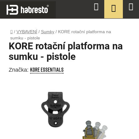
Přejít
NÁKUPN
Hledat
na
KOŠÍK
obsah
Domů
/
VYBAVENÍ
/
Sumky
/
KORE rotační platforma na
sumku - pistole
KORE rotační platforma na
sumku - pistole
KORE ESSENTIALS
Značka: