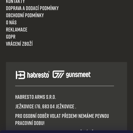
Kontakty
Doprava a dodací podmínky
Obchodní podmínky
O nás
Reklamace
GDPR
Vrácení zboží
HABRESTO ARMS s.r.o.
Ježkovice 176, 683 04 Ježkovice .
Pro osobní odběr volat předem! Nemáme pevnou
pracovní dobu!
Platba v hotovosti nebo QR okamžitý převod.