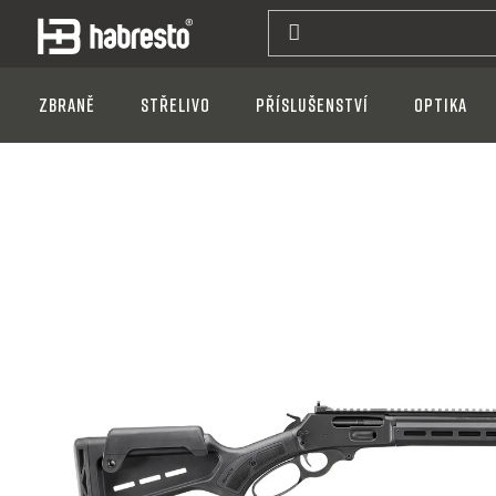
Přejít
na
obsah
Zbraně
Střelivo
Příslušenství
Optika