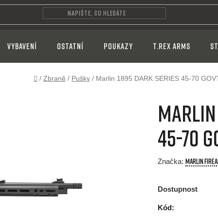
VYBAVENÍ
OSTATNÍ
POUKAZY
T.REX ARMS
ST
Domů
/
Zbraně
/
Pušky
/
Marlin 1895 DARK SERIES 45-70 GOV
Marlin 
45-70 G
MARLIN FIRE
Značka:
Dostupnost
Kód: