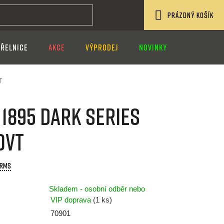
PRÁZDNÝ KOŠÍK
NÁKUPNÍ
ŘELNICE
AKCE
VÝPRODEJ
NOVINKY
KOŠÍK
T
1895 DARK SERIES
OVT
ARMS
Skladem - osobní odběr nebo
VIP doprava
(1 ks)
70901