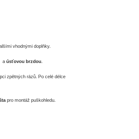
dalšími vhodnými doplňky.
a
úsťovou brzdou
.
ci zpětných rázů. Po celé délce
šta
pro montáž puškohledu.