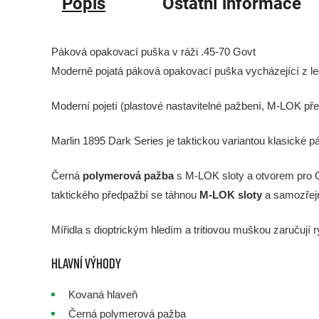
Popis
Ostatní informace
Páková opakovací puška v ráži .45-70 Govt
Moderně pojatá páková opakovací puška vycházející z le
Moderní pojetí (plastové nastavitelné pažbení, M-LOK př
Marlin 1895 Dark Series je taktickou variantou klasick
Černá
polymerová pažba
s M-LOK sloty a otvorem pro Q
taktického předpažbí se táhnou
M-LOK sloty
a samozřej
Mířidla s dioptrickým hledím a tritiovou muškou zaručují r
Hlavní výhody
Kovaná hlaveň
Černá polymerová pažba