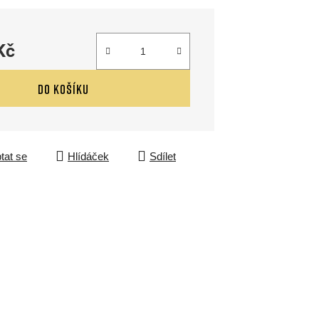
Kč
DO KOŠÍKU
tat se
Hlídáček
Sdílet