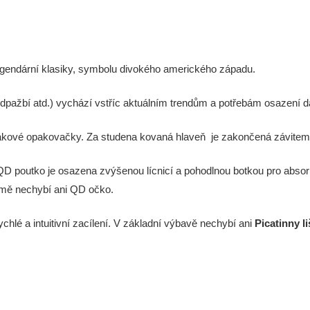
gendární klasiky, symbolu divokého amerického západu.
edpažbí atd.) vychází vstříc aktuálním trendům a potřebám osazení 
é pákové opakovačky. Za studena kovaná hlaveň je zakončená závitem
D poutko je osazena zvýšenou lícnicí a pohodlnou botkou pro absorp
mě nechybí ani QD očko.
ychlé a intuitivní zacílení. V základní výbavě nechybí ani
Picatinny li