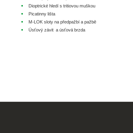
Dioptrické hledí s tritiovou muškou
Picatinny lišta
M-LOK sloty na předpažbí a pažbě
Úsťový závit a úsťová brzda
Z