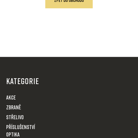
Z
á
p
KATEGORIE
a
t
AKCE
í
Zbraně
Střelivo
Příslušenství
Optika