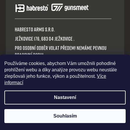
HABRESTO ARMS s.r.o.
Ježkovice 176, 683 04 Ježkovice .
Pro osobní odběr volat předem! Nemáme pevnou
pracovní dobu!
Používáme cookies, abychom Vám umožnili pohodlné
Platba v hotovosti nebo QR okamžitý převod.
prohlížení webu a díky analýze provozu webu neustále
Volejte: +420 721 030 614
zlepšovali jeho funkce, výkon a použitelnost.
Více
E-mail: habresto@habresto.cz
informací
Nastavení
Souhlasím
Vytvořil Shoptet
Copyright 2026
Habresto
. Všechna práva vyhrazena.