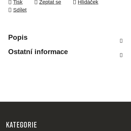
Tisk
Zeptat se
Hlídáček
Sdílet
Popis
Ostatní informace
Z
á
p
KATEGORIE
a