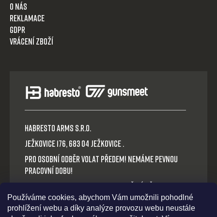
O nás
Reklamace
GDPR
Vrácení zboží
HABRESTO ARMS s.r.o.
Ježkovice 176, 683 04 Ježkovice .
Pro osobní odběr volat předem! Nemáme pevnou
pracovní dobu!
Platba v hotovosti nebo QR okamžitý převod.
Používáme cookies, abychom Vám umožnili pohodlné
Volejte: +420 721 030 614
prohlížení webu a díky analýze provozu webu neustále