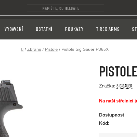
VYBAVENÍ
OSTATNÍ
POUKAZY
T.REX ARMS
ST
Domů
/
Zbraně
/
Pistole
/
Pistole Sig Sauer P365X
Pistole
SIG SAUER
Značka:
Na naší střelnici 
Dostupnost
Kód: