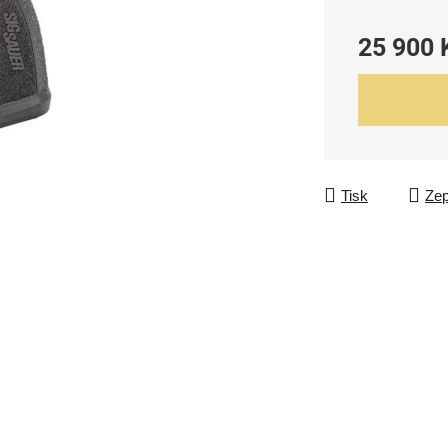
25 900 
Měrná cena:
Tisk
Zep