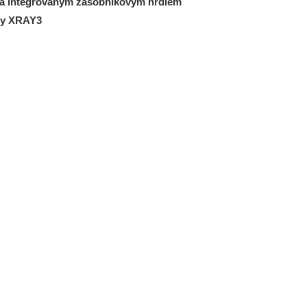
a integrovaným zásobníkovým hrdlem
dly XRAY3