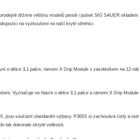
í prodejně držíme většinu modelů pistolí i pušek SIG SAUER sklade
ispozici na vyzkoušení na naší kryté střelnici.
avní o délce 3,1 palce, rámem X Grip Module s zásobníkem na 12 náb
 nošení. Vyznačuje se hlavní o délce 3,1 palce a rámem X Grip Modul
tí X, jsou součástí standardní výbavy. P365X si zachovává čistý a 
 tak dokonale skryté velikosti.