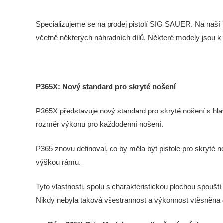
Specializujeme se na prodej pistolí SIG SAUER. Na naš
včetně některých náhradních dílů. Některé modely jsou k d
P365X: Nový standard pro skryté nošení
P365X představuje nový standard pro skryté nošení s hl
rozměr výkonu pro každodenní nošení.
P365 znovu definoval, co by měla být pistole pro skryté
výškou rámu.
Tyto vlastnosti, spolu s charakteristickou plochou spouš
Nikdy nebyla taková všestrannost a výkonnost vtěsněna do