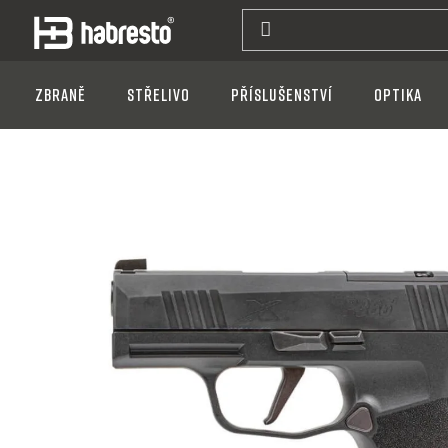
Přejít
na
obsah
Zbraně
Střelivo
Příslušenství
Optika