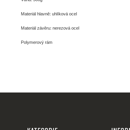
Materiál hlavně: uhlíková ocel
Materiál závěru: nerezová ocel
Polymerový rám
Z
á