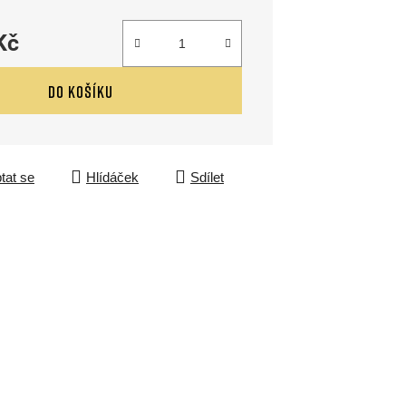
Kč
DO KOŠÍKU
tat se
Hlídáček
Sdílet