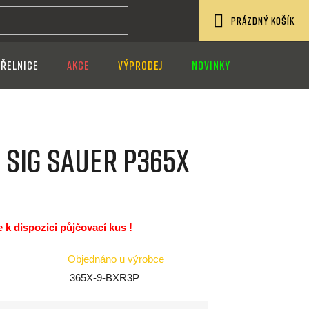
PRÁZDNÝ KOŠÍK
NÁKUPNÍ
ŘELNICE
AKCE
VÝPRODEJ
NOVINKY
KOŠÍK
 Sig Sauer P365X
je k dispozici půjčovací kus !
Objednáno u výrobce
365X-9-BXR3P