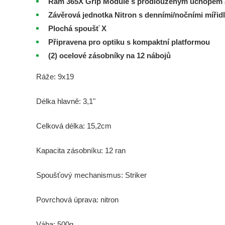
Rám 365X Grip Module s prodlouženým úchopem 
Závěrová jednotka Nitron s denními/nočními míři
Plochá spoušť X
Připravena pro optiku s kompaktní platformou
(2) ocelové zásobníky na 12 nábojů
Ráže: 9x19
Délka hlavně: 3,1"
Celková délka: 15,2cm
Kapacita zásobníku: 12 ran
Spoušťový mechanismus: Striker
Povrchová úprava: nitron
Váha: 500g