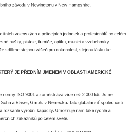
robního závodu v Newingtonu v New Hampshire.
tních vojenských a policejních jednotek a profesionálů po celém
né pušky, pistole, tlumiče, optiku, munici a vzduchovky.
že sdílíme stejnou vášeň pro dokonalost, stejnou lásku ke
TERÝ JE PŘEDNÍM JMENEM V OBLASTI AMERICKÉ
e normy ISO 9001 a zaměstnává více než 2 000 lidí. Jsme
 Sohn a Blaser, Gmbh. v Německu. Tato globální síť společností
u a rozsáhlé výrobní kapacity. Umožňuje nám také rychle a
omerčních zákazníků po celém světě.