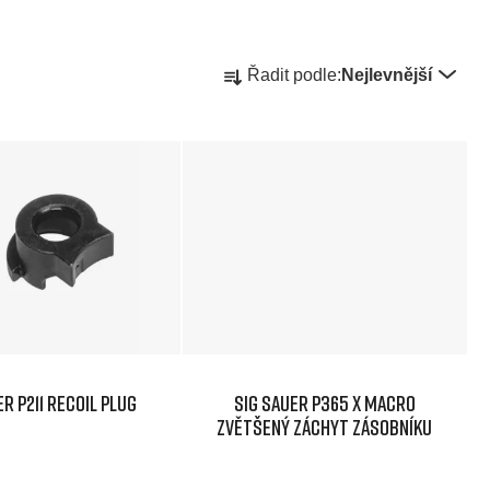
Ř
Řadit podle:
Nejlevnější
a
z
e
n
í
p
ER P211 recoil plug
SIG SAUER P365 X MACRO
r
zvětšený záchyt zásobníku
o