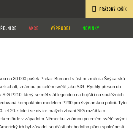
PRÁZDNÝ KOŠÍK
NÁKUPNÍ
ŘELNICE
AKCE
VÝPRODEJ
NOVINKY
KOŠÍK
kou na 30 000 pušek Prelaz-Burnand s ústím změnila Švýcarská
ellschaft, známou po celém světě jako SIG. Rychlý přesun do
SIG P210, který se měl stát legendou na bojišti i na soutěžních
následovaná kompaktním modelem P230 pro švýcarskou policii. Tyto
 let 20. století se divize malých zbraní SIG rozšířila o
Eckernförde v západním Německu, známou po celém světě svými
 Americký trh byl zásadní součástí obchodního plánu společnosti