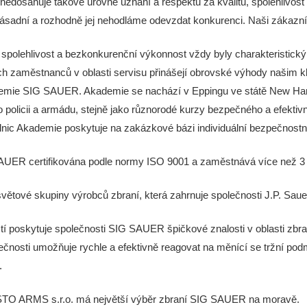
 nedosahuje takové úrovně uznání a respektu za kvalitu, spolehliv
zásadní a rozhodně jej nehodláme odevzdat konkurenci. Naši zákazníc
í spolehlivost a bezkonkurenční výkonnost vždy byly charakteristi
h zaměstnanců v oblasti servisu přinášejí obrovské výhody našim kl
ademie SIG SAUER. Akademie se nachází v Eppingu ve státě New Hamp
o policii a armádu, stejně jako různorodé kurzy bezpečného a efekti
elnic Akademie poskytuje na zakázkové bázi individuální bezpečnostní
AUER certifikována podle normy ISO 9001 a zaměstnává více než 3 4
větové skupiny výrobců zbraní, která zahrnuje společnosti J.P. Sa
stí poskytuje společnosti SIG SAUER špičkové znalosti v oblasti zbr
ečnosti umožňuje rychle a efektivně reagovat na měnící se tržní pod
.
O ARMS s.r.o. má největší výběr zbraní SIG SAUER na moravě.