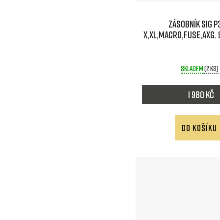
Zásobník SIG P
X,XL,MACRO,FUSE,AXG. 9
Skladem
(2 ks)
1 980 Kč
DO KOŠÍKU