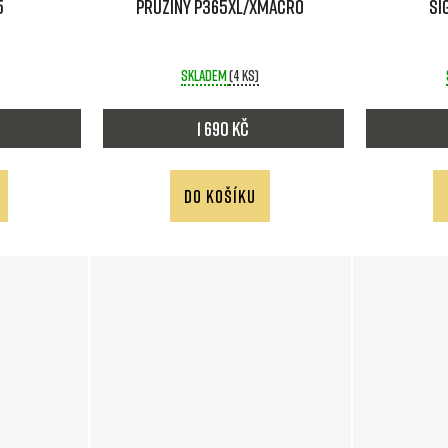
5
pružiny P365XL/XMACRO
SI
Skladem
(4 ks)
1 690 Kč
DO KOŠÍKU