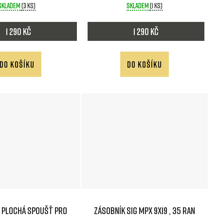
Skladem
(3 ks)
Skladem
(1 ks)
d
1 290 Kč
1 290 Kč
u
k
DO KOŠÍKU
DO KOŠÍKU
t
ů
R Plochá spoušť pro
Zásobník SIG MPX 9x19 , 35 ran