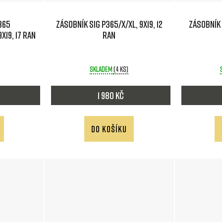
365
Zásobník SIG P365/X/XL, 9x19, 12
Zásobník 
x19, 17 ran
ran
Skladem
(4 ks)
1 980 Kč
DO KOŠÍKU