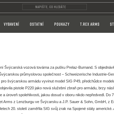
VYBAVENÍ
OSTATNÍ
POUKAZY
T.REX ARMS
ST
ění Švýcarská vozová továrna za pušku Prelaz-Burnand. S objednáv
Švýcarskou průmyslovou společnost – Schweizerische Industrie-Ges
byl pro švýcarskou armádu vyvinut model SIG P49, předchůdce modelu 
e objevila pistole P220 jako nová služební zbraň pro armádu, brzy 
e a úroveň spolehlivosti, jakou dosud v oboru nikdo nepředvedl. Do 70.
get Arms z Lenzburgu ve Švýcarsku a J.P. Sauer & Sohn, GmbH, z 
etech 20. století zaměřila SIG svůj zrak na Spojené státy americké.