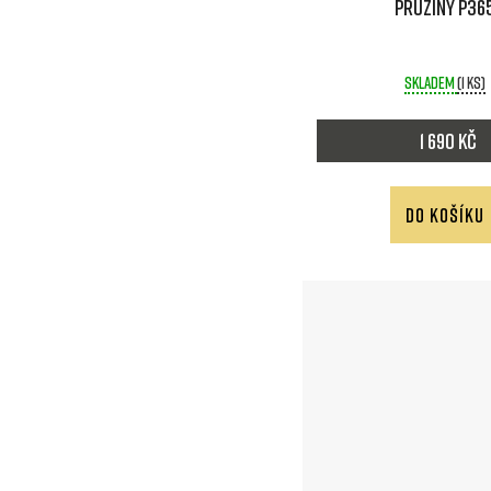
pružiny P36
Skladem
(1 ks)
1 690 Kč
DO KOŠÍKU