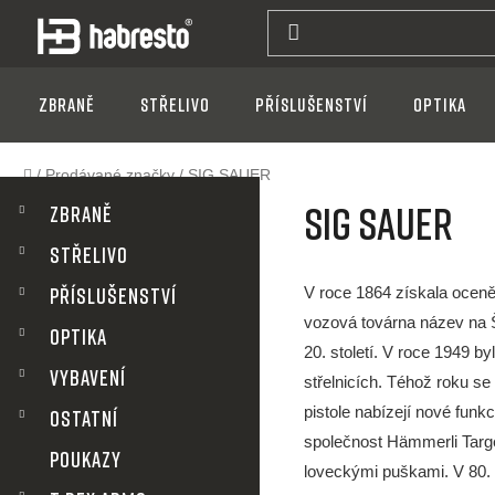
Přejít
na
obsah
Zbraně
Střelivo
Příslušenství
Optika
Domů
/
Prodávané značky
/
SIG SAUER
P
K
Přeskočit
SIG SAUER
kategorie
a
Zbraně
t
o
Střelivo
e
g
s
V roce 1864 získala ocen
Příslušenství
o
vozová továrna název na 
r
Optika
t
20. století. V roce 1949 
i
VYBAVENÍ
e
střelnicích. Téhož roku s
r
pistole nabízejí nové funkc
OSTATNÍ
společnost Hämmerli Tar
a
POUKAZY
loveckými puškami. V 80. l