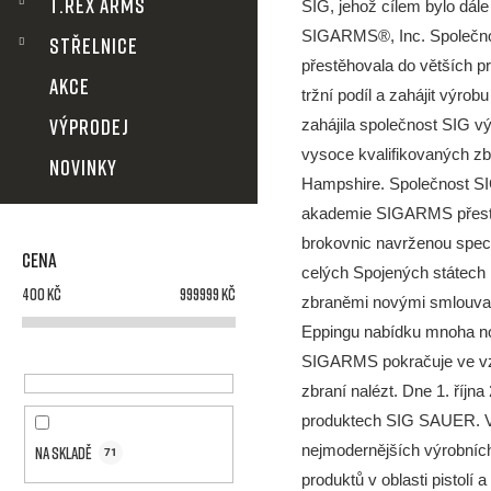
n
T.REX ARMS
SIG, jehož cílem bylo dále
SIGARMS®, Inc. Společnos
STŘELNICE
n
přestěhovala do větších p
AKCE
tržní podíl a zahájit výr
í
VÝPRODEJ
zahájila společnost SIG 
vysoce kvalifikovaných zb
p
NOVINKY
Hampshire. Společnost SIG
a
akademie SIGARMS přestěh
brokovnic navrženou speci
n
Cena
celých Spojených státech 
400
Kč
999999
Kč
zbraněmi novými smlouvami
e
Eppingu nabídku mnoha nov
l
SIGARMS pokračuje ve vzdě
zbraní nalézt. Dne 1. ří
produktech SIG SAUER. V r
nejmodernějších výrobníc
Na skladě
71
produktů v oblasti pistol