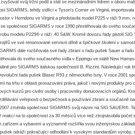
 zvyšovat svůj tržní podíl a stát se mezinárodním lídrem v oboru ma
t SIGARMS, tehdy sídlící v Tyson's Corner ve Virginii, importov
rostor v Herndonu ve Virginii a představila model P225 v ráži 9 mm
obu se společnost SIGARMS v roce 1990 přestěhovala do svého souča
výrobu modelu P229® v ráži .40 S&W. Kromě dovozu řady pistolí SI
rojířů ve své renomované servisní dílně a špičkové školení v samos
ARMS dále rozšiřovala své řady zbraní o řadu pušek Sauer a řadu s
ovala do svého současného sídla v Eppingu ve státě New Hampshi
álně pro SIGARMS italskou společností B. Rizzini. Následující rok 
revoluční řada pušek Blaser R93 z německého Isny. V roce 2001 spol
 na trhu v oblasti prosazování práva, jakož i novými produkty pro c
ých kurzů pro civilní osoby i pracovníky donucovacích orgánů. Krom
lávání veřejnosti o bezpečnosti a používání zbraní a současně nabízí
jna 2007 změnila společnost SIGARMS svůj název na SIG SAUER®. Ta
eakci na to společnost za 30 měsíců více než ztrojnásobila počet 
h zařízení a vybavení a významně rozšířila svou inženýrskou zák
í a pušek odráží pokračující odhodlání k vysokým standardům výroby