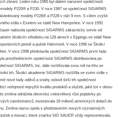
lých zbraní. Leden roku 1985 byl datem narození společnosti
ala modely P220® a P230. V roce 1987 se společnost SIGARMS
, následovaný modely P226® a P228 v ráži 9 mm. S cílem zvýšit
sného sídla v Exeteru ve státě New Hampshire. V roce 1992
G Sauer nabízela společnost SIGARMS zákaznický servis od
tatném školicím středisku na 128 akrech v Eppingu ve státě New
portovních pistolí a pušek Hämmerli. V roce 1996 se Školicí
re. V roce 1998 představila společnost SIGARMS první řadu
byla prostřednictvím společnosti SIGARMS distribuována po
ečnost SIGARMS, Inc. dále rozšiřovala svou roli na trhu se
ivilní trh. Školicí akademie SIGARMS rozšířila ve svém sídle v
ě nové řady oděvů a snahy oslovit širší trh společnost
 veřejnosti nejvyšší kvalitu produktů a služeb, jaké lze v oboru
to změna odrážela obrovský celosvětový růst poptávky po
svých zaměstnanců, investovala 18 milionů amerických dolarů do
ladnu. Změna názvu spolu s představením nových významných
, služeb a inovací, které značka SIG SAUER vždy reprezentovala.