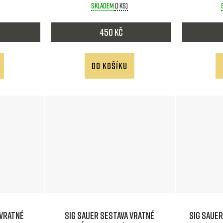
Skladem
(1 ks)
450 Kč
DO KOŠÍKU
 vratné
SIG SAUER Sestava vratné
SIG SAUE