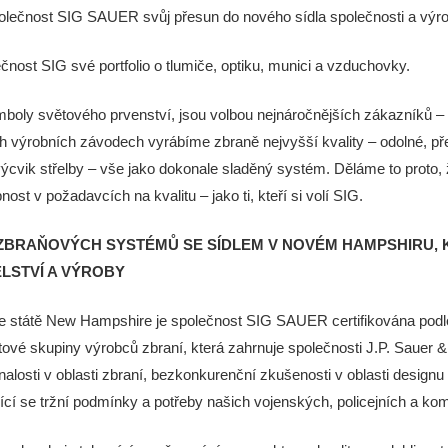
polečnost SIG SAUER svůj přesun do nového sídla společnosti a vý
ečnost SIG své portfolio o tlumiče, optiku, munici a vzduchovky.
y světového prvenství, jsou volbou nejnáročnějších zákazníků – eli
h výrobních závodech vyrábíme zbraně nejvyšší kvality – odolné, přes
ýcvik střelby – vše jako dokonale sladěný systém. Děláme to proto, 
st v požadavcích na kvalitu – jako ti, kteří si volí SIG.
ZBRAŇOVÝCH SYSTÉMŮ SE SÍDLEM V NOVÉM HAMPSHIRU, K
LSTVÍ A VÝROBY
e státě New Hampshire je společnost SIG SAUER certifikována podl
ové skupiny výrobců zbraní, která zahrnuje společnosti J.P. Sauer &
alosti v oblasti zbraní, bezkonkurenční zkušenosti v oblasti design
ící se tržní podmínky a potřeby našich vojenských, policejních a k