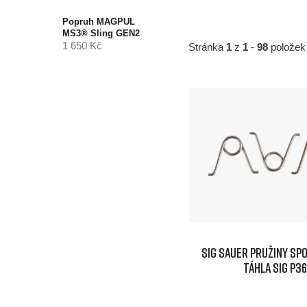
Popruh MAGPUL
MS3® Sling GEN2
1 650 Kč
Stránka
1
z
1
-
98
položek
V
ý
p
i
s
p
SIG SAUER Pružiny s
táhla SIG P3
r