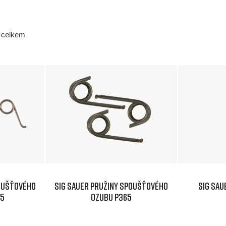
 celkem
poušťového
SIG SAUER Pružiny spoušťového
SIG SAU
65
ozubu P365