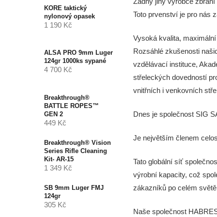
Žádný jiný výrobce zbraní
KORE taktický
Toto prvenství je pro nás 
nylonový opasek
1 190 Kč
Vysoká kvalita, maximáln
Rozsáhlé zkušenosti našic
ALSA PRO 9mm Luger
124gr 1000ks sypané
vzdělávací instituce, Ak
4 700 Kč
střeleckých dovedností pr
vnitřních i venkovních stř
Breakthrough®
BATTLE ROPES™
Dnes je společnost SIG S
GEN 2
449 Kč
Je největším členem celos
Breakthrough® Vision
Series Rifle Cleaning
Kit- AR-15
Tato globální síť společno
1 349 Kč
výrobní kapacity, což spol
zákazníků po celém světě
SB 9mm Luger FMJ
124gr
305 Kč
Naše společnost HABREST