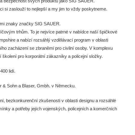
ost a bezpečnost svých produktů jako SIG SAUER.
i si zaslouží to nejlepší a my jim to vždy poskytneme.
ckými znaky značky SIG SAUER.
íčovým trhům. To je nejvíce patrné v nabídce naší špičkové
shire a nabízí rozsáhlý vzdělávací program v oblasti
vního zacházení se zbraněmi pro civilní osoby. V komplexu
 školení pro korporátní zákazníky a policejní složky.
00 lidí.
uer & Sohn a Blaser, Gmbh. v Německu.
aní, bezkonkurenční zkušenosti v oblasti designu a rozsáhlé
mínky a potřeby jejích vojenských, policejních a komerčních