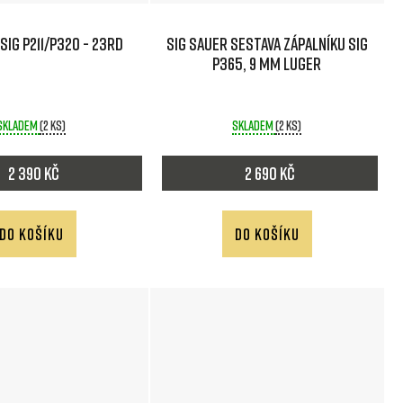
SIG P211/P320 - 23rd
SIG SAUER Sestava zápalníku SIG
P365, 9 mm Luger
Skladem
(2 ks)
Skladem
(2 ks)
2 390 Kč
2 690 Kč
DO KOŠÍKU
DO KOŠÍKU