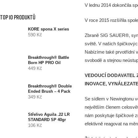
V lednu 2014 dokončila s
Top 10 produktů
V roce 2015 rozšířila spol
KORE spona X series
590 Kč
Zbraně SIG SAUER®, symbol
světě. V našich špičkovýc
Nabízíme také prvotřídní v
Breakthrough® Battle
svobodě a stejnou neústupno
Born HP PRO Oil
449 Kč
VEDOUCÍ DODAVATEL 
INOVACE, VYNÁLEZATE
Breakthrough® Double
Ended Brush – 4 Pack
349 Kč
Se sídlem v Newingtonu v
největším členem celosvět
Střelivo Aguila .22 LR
nám poskytuje špičkové zn
STANDARD SP 40gr
efektivně reagovat na měn
106 Kč