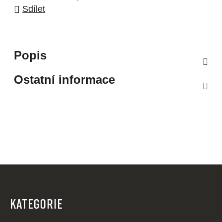
Sdílet
Popis
Ostatní informace
Z
á
p
KATEGORIE
a