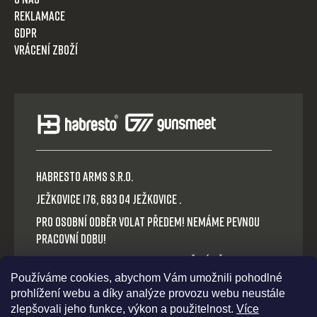
Reklamace
GDPR
Vrácení zboží
HABRESTO ARMS s.r.o.
Ježkovice 176, 683 04 Ježkovice .
Pro osobní odběr volat předem! Nemáme pevnou
pracovní dobu!
Platba v hotovosti nebo QR okamžitý převod.
Používáme cookies, abychom Vám umožnili pohodlné
Volejte: +420 721 030 614
prohlížení webu a díky analýze provozu webu neustále
E-mail: habresto@habresto.cz
zlepšovali jeho funkce, výkon a použitelnost.
Více