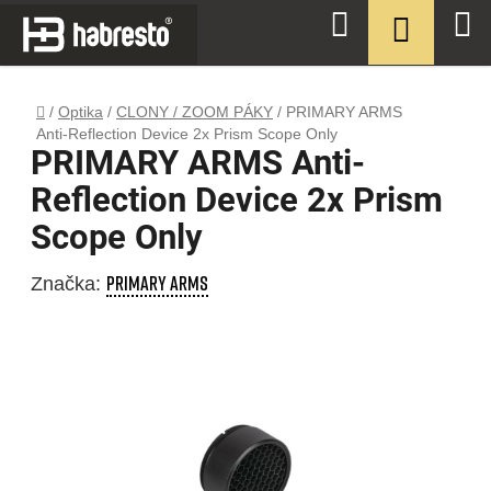
Přejít
NÁKUPN
Hledat
na
KOŠÍK
obsah
Domů
/
Optika
/
CLONY / ZOOM PÁKY
/
PRIMARY ARMS
Anti-Reflection Device 2x Prism Scope Only
PRIMARY ARMS Anti-
Reflection Device 2x Prism
Scope Only
PRIMARY ARMS
Značka: