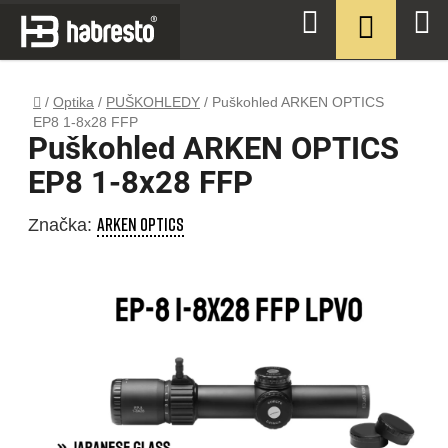
Přejít
NÁKUPN
Hledat
na
KOŠÍK
obsah
Domů
/
Optika
/
PUŠKOHLEDY
/
Puškohled ARKEN OPTICS
EP8 1-8x28 FFP
Puškohled ARKEN OPTICS
EP8 1-8x28 FFP
ARKEN OPTICS
Značka: