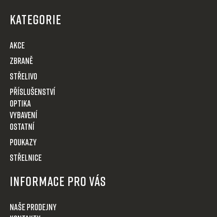
á
p
KATEGORIE
a
t
AKCE
í
Zbraně
Střelivo
Příslušenství
Optika
VYBAVENÍ
OSTATNÍ
POUKAZY
STŘELNICE
Informace pro Vás
Naše prodejny