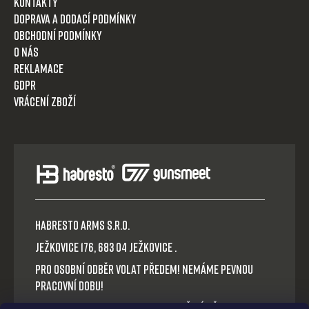
Kontakty
Doprava a dodací podmínky
Obchodní podmínky
O nás
Reklamace
GDPR
Vrácení zboží
HABRESTO ARMS s.r.o.
Ježkovice 176, 683 04 Ježkovice .
Pro osobní odběr volat předem! Nemáme pevnou
pracovní dobu!
Platba v hotovosti nebo QR okamžitý převod.