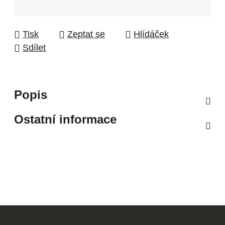
Tisk
Zeptat se
Hlídáček
Sdílet
Popis
Ostatní informace
Z