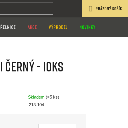
PRÁZDNÝ KOŠÍK
NÁKUPNÍ
ŘELNICE
AKCE
VÝPRODEJ
NOVINKY
KOŠÍK
I černý - 10ks
Skladem
(>5 ks)
213-104