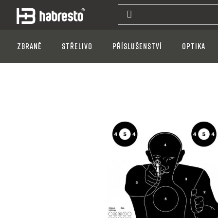
Přejít
na
obsah
Zbraně
Střelivo
Příslušenství
Optika