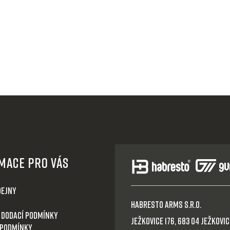
mace pro Vás
dejny
HABRESTO ARMS s.r.o.
 dodací podmínky
Ježkovice 176, 683 04 Ježkovice
 podmínky