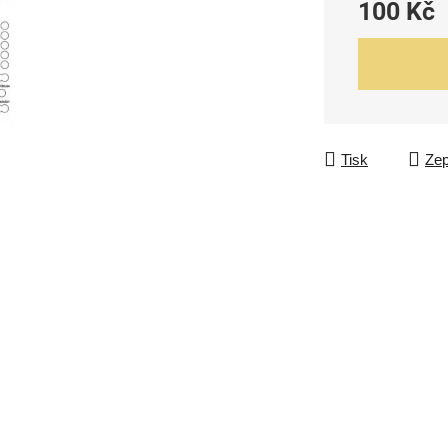
100 Kč
Měrná cena:
Tisk
Zep