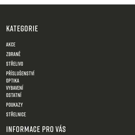
Z
á
p
KATEGORIE
a
t
AKCE
í
Zbraně
Střelivo
Příslušenství
Optika
VYBAVENÍ
OSTATNÍ
POUKAZY
STŘELNICE
Informace pro Vás