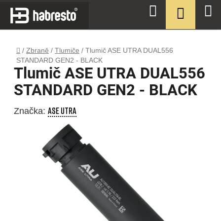
Přejít
NÁKUPN
Hledat
na
KOŠÍK
obsah
Domů
/
Zbraně
/
Tlumiče
/
Tlumič ASE UTRA DUAL556
STANDARD GEN2 - BLACK
Tlumič ASE UTRA DUAL556
STANDARD GEN2 - BLACK
ASE UTRA
Značka: