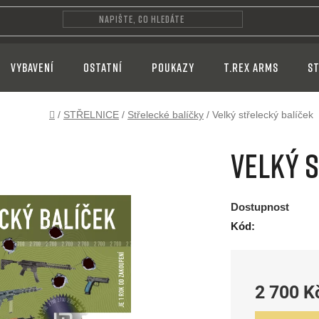
VYBAVENÍ
OSTATNÍ
POUKAZY
T.REX ARMS
ST
Domů
/
STŘELNICE
/
Střelecké balíčky
/
Velký střelecký balíček
Velký 
Dostupnost
Kód:
2 700 K
Měrná cena: