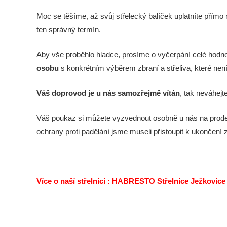
Moc se těšíme, až svůj střelecký balíček uplatníte přímo 
ten správný termín.
Aby vše proběhlo hladce, prosíme o vyčerpání celé hodno
osobu
s konkrétním výběrem zbraní a střeliva, které není
Váš doprovod je u nás samozřejmě vítán
, tak neváhej
Váš poukaz si můžete vyzvednout osobně u nás na prode
ochrany proti padělání jsme museli přistoupit k ukonče
Více o naší střelnici :
HABRESTO Střelnice Ježkovice