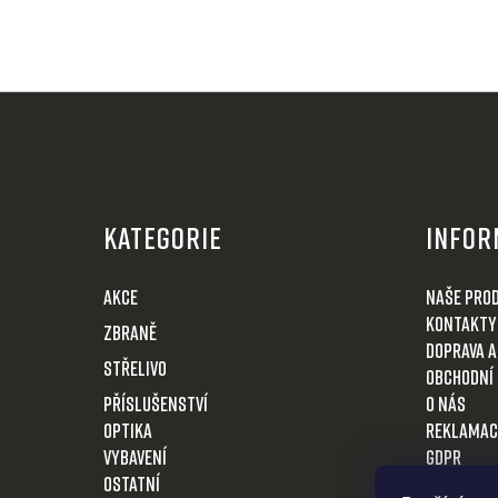
Z
á
KATEGORIE
Infor
p
a
AKCE
Naše pro
t
Kontakty
Zbraně
í
Doprava a
Střelivo
Obchodní
Příslušenství
O nás
Optika
Reklamac
VYBAVENÍ
GDPR
OSTATNÍ
Vrácení z