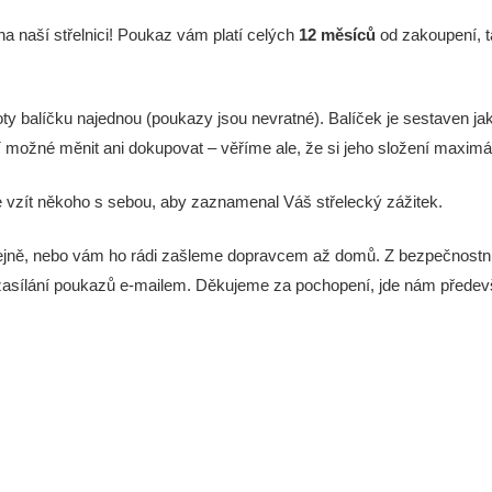
na naší střelnici! Poukaz vám platí celých
12 měsíců
od zakoupení, t
ty balíčku najednou (poukazy jsou nevratné). Balíček je sestaven ja
 možné měnit ani dokupovat – věříme ale, že si jeho složení maximál
te vzít někoho s sebou, aby zaznamenal Váš střelecký zážitek.
jně, nebo vám ho rádi zašleme dopravcem až domů. Z bezpečnostníc
ní zasílání poukazů e-mailem. Děkujeme za pochopení, jde nám před