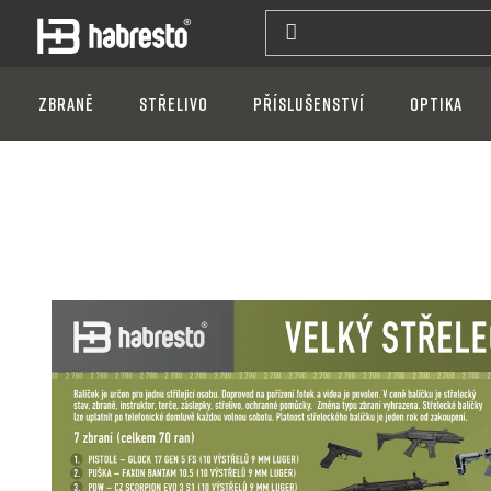
Přejít
na
obsah
Zbraně
Střelivo
Příslušenství
Optika