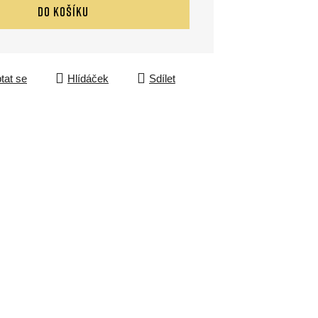
DO KOŠÍKU
tat se
Hlídáček
Sdílet