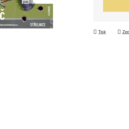
Tisk
Zep