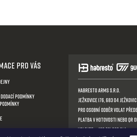
mace pro Vás
dejny
HABRESTO ARMS s.r.o.
 dodací podmínky
Ježkovice 176, 683 04 Ježkovice
 podmínky
Pro osobní odběr volat před
e
Platba v hotovosti nebo QR 
Volejte: +420 721 030 614
boží