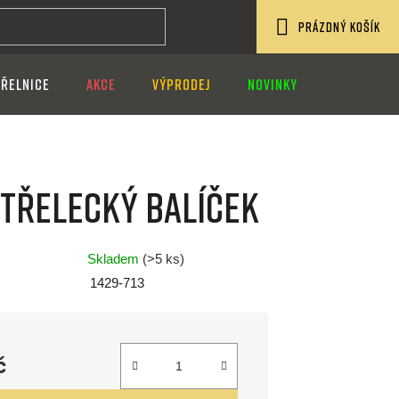
PRÁZDNÝ KOŠÍK
NÁKUPNÍ
ŘELNICE
AKCE
VÝPRODEJ
NOVINKY
KOŠÍK
střelecký balíček
Skladem
(>5 ks)
1429-713
č