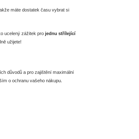
akže máte dostatek času vybrat si
ko ucelený zážitek pro
jednu střílející
ně užijete!
h důvodů a pro zajištění maximální
evším o ochranu vašeho nákupu.