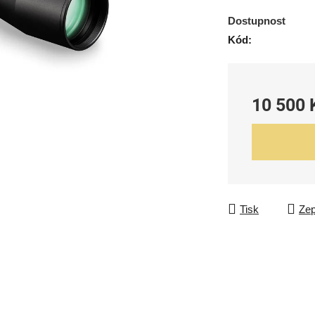
Dostupnost
Kód:
10 500 
Měrná cena:
Tisk
Zep