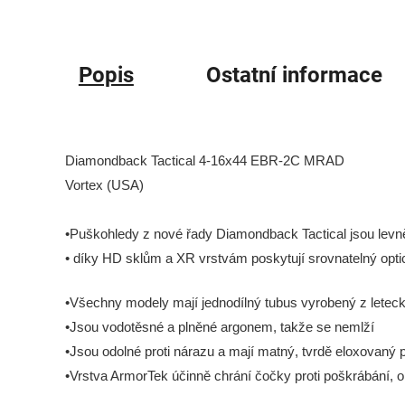
Popis
Ostatní informace
Diamondback Tactical 4-16x44 EBR-2C MRAD
Vortex (USA)
•Puškohledy z nové řady Diamondback Tactical jsou levně
• díky HD sklům a XR vrstvám poskytují srovnatelný opti
•Všechny modely mají jednodílný tubus vyrobený z leteck
•Jsou vodotěsné a plněné argonem, takže se nemlží
•Jsou odolné proti nárazu a mají matný, tvrdě eloxovaný 
•Vrstva ArmorTek účinně chrání čočky proti poškrábání, 