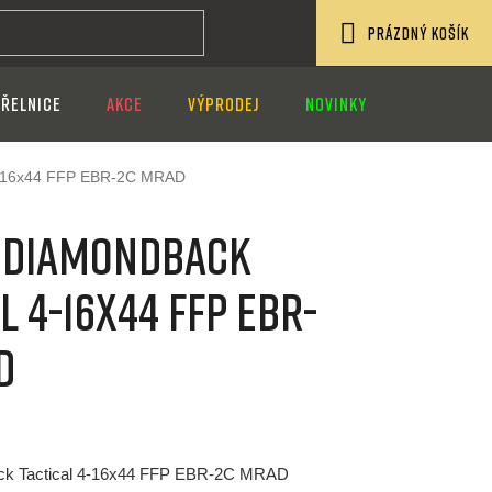
PRÁZDNÝ KOŠÍK
NÁKUPNÍ
ŘELNICE
AKCE
VÝPRODEJ
NOVINKY
KOŠÍK
 4-16x44 FFP EBR-2C MRAD
 Diamondback
l 4-16x44 FFP EBR-
D
ck Tactical 4-16x44 FFP EBR-2C MRAD