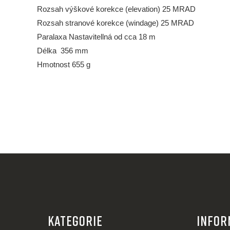
Rozsah výškové korekce (elevation) 25 MRAD
Rozsah stranové korekce (windage) 25 MRAD
Paralaxa Nastavitellná od cca 18 m
Délka 356 mm
Hmotnost 655 g
Z
á
KATEGORIE
Infor
p