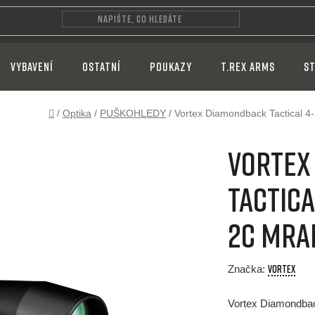
VYBAVENÍ
OSTATNÍ
POUKAZY
T.REX ARMS
ST
Domů
/
Optika
/
PUŠKOHLEDY
/
Vortex Diamondback Tactical
Vortex
Tactica
2C MRA
VORTEX
Značka:
Vortex Diamondba