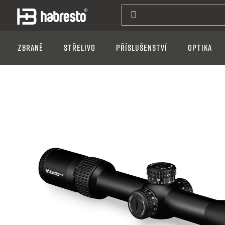
Přejít
na
obsah
Zbraně
Střelivo
Příslušenství
Optika