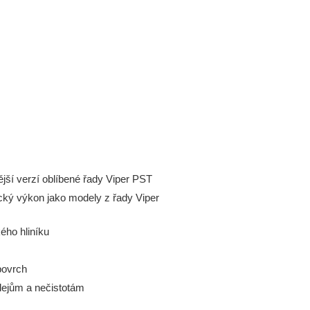
jší verzí oblíbené řady Viper PST
cký výkon jako modely z řady Viper
ého hliníku
povrch
olejům a nečistotám