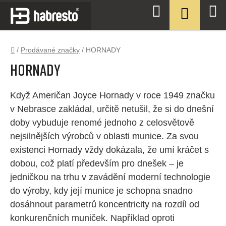
Přejít
NÁKUPN
Hledat
na
KOŠÍK
obsah
Domů
/
Prodávané značky
/
HORNADY
HORNADY
Když Američan Joyce Hornady v roce 1949 značku
v Nebrasce zakládal, určitě netušil, že si do dnešní
doby vybuduje renomé jednoho z celosvětově
nejsilnějších výrobců v oblasti munice. Za svou
existenci Hornady vždy dokázala, že umí kráčet s
dobou, což platí především pro dnešek – je
jedničkou na trhu v zavádění moderní technologie
do výroby, kdy její munice je schopna snadno
dosáhnout parametrů koncentricity na rozdíl od
konkurenčních muniček. Například oproti