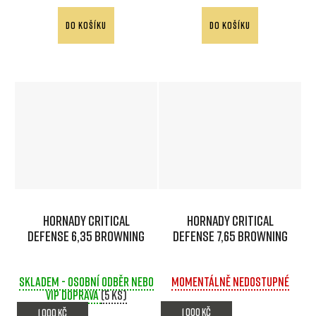
DO KOŠÍKU
DO KOŠÍKU
Hornady Critical
Hornady Critical
Defense 6,35 Browning
Defense 7,65 Browning
Skladem - osobní odběr nebo
Momentálně nedostupné
VIP doprava
(5 ks)
1 000 Kč
1 000 Kč