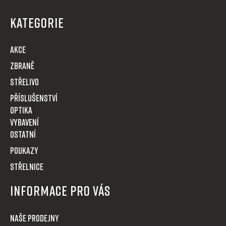
á
v
p
k
KATEGORIE
y
a
v
t
AKCE
ý
í
p
Zbraně
i
Střelivo
s
u
Příslušenství
Optika
VYBAVENÍ
OSTATNÍ
POUKAZY
STŘELNICE
Informace pro Vás
Naše prodejny