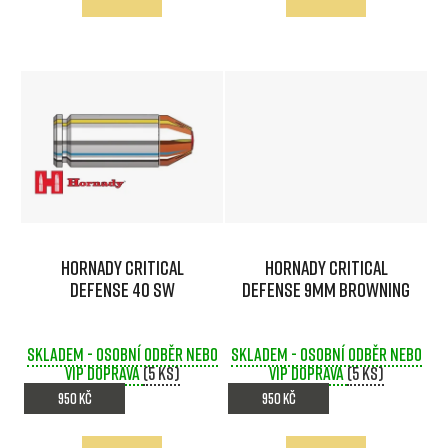
ů
Hornady Critical
Hornady Critical
Defense 40 SW
Defense 9mm Browning
Skladem - osobní odběr nebo
Skladem - osobní odběr nebo
VIP doprava
(5 ks)
VIP doprava
(5 ks)
950 Kč
950 Kč