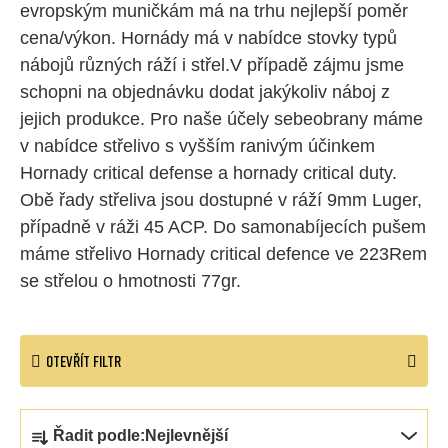
evropským muničkám má na trhu nejlepší poměr
cena/výkon. Hornády má v nabídce stovky typů
nábojů různých ráží i střel.V případě zájmu jsme
schopni na objednávku dodat jakýkoliv náboj z
jejich produkce. Pro naše účely sebeobrany máme
v nabídce střelivo s vyšším ranivým účinkem
Hornady critical defense a hornady critical duty.
Obě řady střeliva jsou dostupné v ráží 9mm Luger,
případně v ráži 45 ACP. Do samonabíjecích pušem
máme střelivo Hornady critical defence ve 223Rem
se střelou o hmotnosti 77gr.
OTEVŘÍT FILTR
Ř
Řadit podle:
Nejlevnější