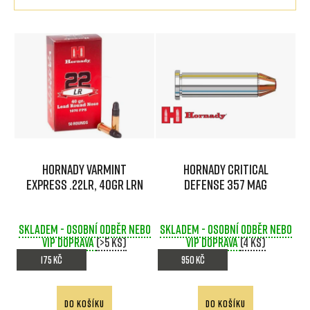
a
z
V
e
ý
n
p
í
i
p
s
r
p
Hornady Varmint
Hornady Critical
o
r
Express .22LR, 40GR LRN
Defense 357 MAG
d
o
u
d
Skladem - osobní odběr nebo
Skladem - osobní odběr nebo
VIP doprava
(>5 ks)
VIP doprava
(4 ks)
k
u
175 Kč
950 Kč
t
k
ů
t
DO KOŠÍKU
DO KOŠÍKU