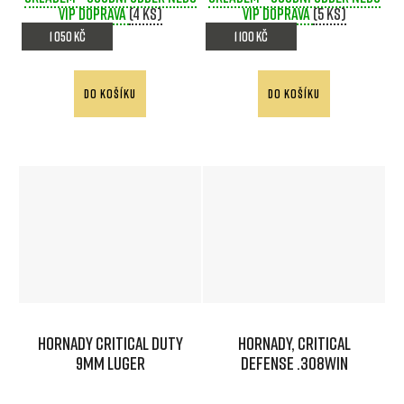
VIP doprava
(4 ks)
VIP doprava
(5 ks)
1 050 Kč
1 100 Kč
DO KOŠÍKU
DO KOŠÍKU
Hornady Critical DUTY
Hornady, Critical
9mm Luger
Defense .308Win